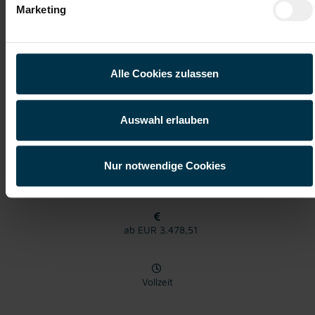
besten Jobberatung
in der regionalen Wirtschaft
Marketing
mit nur 1 Bewerbung
Soziale Absicherung durch
Tolle Aus- und
Alle Cookies zulassen
TTI-Betriebsrat und
Weiterbildungsangebote
Fairnessabkommen
sowie Aufstiegsmöglichkeiten
Auswahl erlauben
Weitere interessante Jobmöglichkeiten
Nur notwendige Cookies
CNC- Dreher - Vollzeit - Schichtbetrieb (m/w/d)
ab EUR 3.478,51
Vollzeit