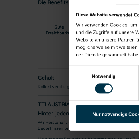
Die Benefits:
Diese Website verwendet C
Wir verwenden Cookies, um I
Gute
Gratis Parkplatz
Wei
und die Zugriffe auf unsere 
Erreichbarkeit
Website an unsere Partner fü
möglicherweise mit weiteren
der Dienste gesammelt habe
Einwilligungsauswahl
Notwendig
Gehalt
Kollektivvertraglicher Mindestlohn EUR 3.009,82 b
TTI AUSTRIA
Hinter jedem Erfolg steckt ein Talent.
Nur notwendige Cook
Wir verstehen, dass es schwierig sein kann, den per
Bedürfnissen und Wünschen unserer Bewerber*innen 
Mit nur einer Bewerbung bekommt man bei uns Zug