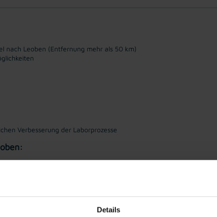
l nach Leoben (Entfernung mehr als 50 km)
glichkeiten
rlichen Verbesserung der Laborprozesse
Leoben:
der in einem verwandten Bereich
Details