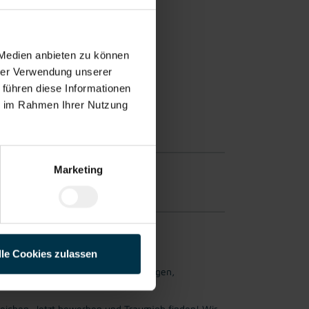
 Medien anbieten zu können
tsplatz
Unterstützung
hrer Verwendung unserer
während
des gesamten
 führen diese Informationen
Bewerbungsprozes
ie im Rahmen Ihrer Nutzung
ses
Marketing
rfahrung möglich.
lle Cookies zulassen
 zu finden, der genau den Vorstellungen,
ichen. Jetzt bewerben und Traumjob finden! Wir