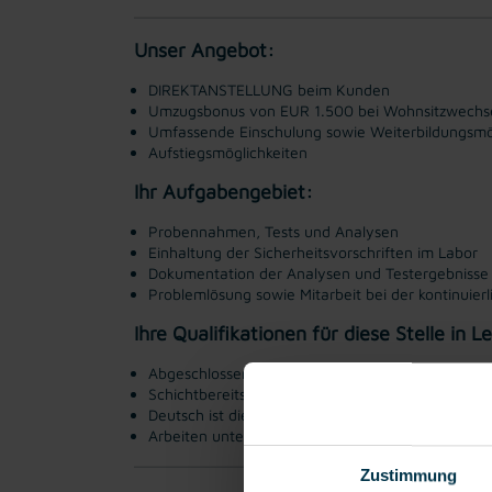
Unser Angebot:
DIREKTANSTELLUNG beim Kunden
Umzugsbonus von EUR 1.500 bei Wohnsitzwechse
Umfassende Einschulung sowie Weiterbildungsmö
Aufstiegsmöglichkeiten
Ihr Aufgabengebiet:
Probennahmen, Tests und Analysen
Einhaltung der Sicherheitsvorschriften im Labor
Dokumentation der Analysen und Testergebnisse
Problemlösung sowie Mitarbeit bei der kontinuie
Ihre Qualifikationen für diese Stelle in 
Abgeschlossene Ausbildung im Bereich Chemie o
Schichtbereitschaft
Deutsch ist die Arbeitssprache
Arbeiten unter Reinraumbedingungen
Zustimmung