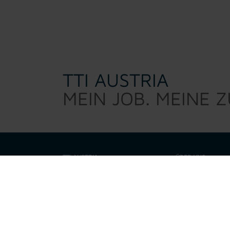
TTI AUSTRIA
MEIN JOB. MEINE 
TTI AUSTRIA
ÜBER UNS
TTI Austria sucht d
Warum TTI
sind kein 0/8/15 Per
eine Talenteschmie
Job suchen
motiviert, fordert,
Unternehmen zusam
Unsere Leistungen
sowie Technikfrea
finden
den perfekt
Für Bewerber