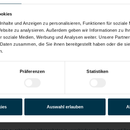
ookies
nhalte und Anzeigen zu personalisieren, Funktionen für soziale
terbildung
Kantine/
Integration ins
Vollzeitarbei
Website zu analysieren. Außerdem geben wir Informationen zu I
Betriebsrestaurant
Stammpersonal
r soziale Medien, Werbung und Analysen weiter. Unsere Partner
 Daten zusammen, die Sie ihnen bereitgestellt haben oder die s
n.
Präferenzen
Statistiken
rutto pro Monat. Überzahlung auf Grund von Qualifikation und Berufse
ies
Auswahl erlauben
A
fekten Job zu finden, aber genau das ist unser Ziel: Einen Arbeitsplatz
entspricht und sie auf ihren Karriereweg zu begleiten.
ang zu zahlreichen Jobangeboten in verschiedenen Branchen und Bere