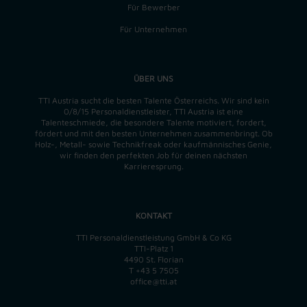
Für Bewerber
Für Unternehmen
ÜBER UNS
TTI Austria sucht die besten Talente Österreichs. Wir sind kein
0/8/15 Personaldienstleister, TTI Austria ist eine
Talenteschmiede, die besondere Talente motiviert, fordert,
fördert und mit den besten Unternehmen zusammenbringt. Ob
Holz-, Metall- sowie Technikfreak oder kaufmännisches Genie,
wir finden
den perfekten
Job für deinen nächsten
Karrieresprung.
KONTAKT
TTI Personaldienstleistung GmbH & Co KG
TTI-Platz 1
4490 St. Florian
T
+43 5 7505
office@tti.at