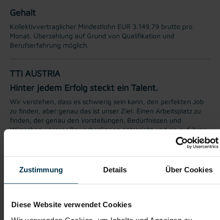
Gehalt
Kollektivvertraglicher Mindestlohn EUR 3.149,79 brutto pro
Monat. Überzahlung auf Grund von Qualifikation und
Berufserfahrung möglich.
TTI AUSTRIA
Hinter jedem Erfolg steckt ein Talent.
Wir verstehen, dass es schwierig sein kann, den perfekten Job
zu finden, aber genau das ist unser Ziel: Einen Arbeitsplatz zu
finden, der genau den Vorstellungen, Bedürfnissen und
Wünschen unserer Bewerber*innen entspricht und sie auf ihren
Karriereweg zu begleiten.
Mit nur einer Bewerbung bekommt man bei uns Zugang zu
zahlreichen Jobangeboten in verschiedenen Branchen und
Zustimmung
Details
Über Cookies
Bereichen. Jetzt bewerben und Traumjob finden! Wir freuen
uns auf ein Kennenlernen!
Diese Website verwendet Cookies