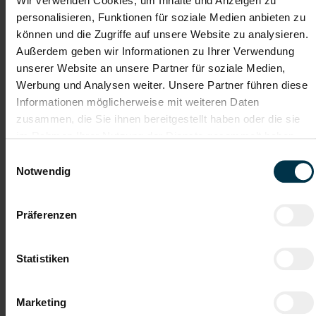
Wir verwenden Cookies, um Inhalte und Anzeigen zu
Karriere-Coaching mit der
Zahlreiche Stellenangebote
besten Jobberatung
in der regionalen Wirtschaft
personalisieren, Funktionen für soziale Medien anbieten zu
mit nur 1 Bewerbung
können und die Zugriffe auf unsere Website zu analysieren.
Außerdem geben wir Informationen zu Ihrer Verwendung
unserer Website an unsere Partner für soziale Medien,
Soziale Absicherung durch
Tolle Aus- und
Werbung und Analysen weiter. Unsere Partner führen diese
TTI-Betriebsrat und
Weiterbildungsangebote
Fairnessabkommen
sowie Aufstiegsmöglichkeiten
Informationen möglicherweise mit weiteren Daten
zusammen, die Sie ihnen bereitgestellt haben oder die sie
im Rahmen Ihrer Nutzung der Dienste gesammelt haben.
Einwilligungsauswahl
Weitere interessante Jobmöglichkeiten
Notwendig
Anlagenfahrer für Altglasaufbereitung in Kremsmünster
(m/w/d)
Präferenzen
ab EUR 2.757,67
Statistiken
Marketing
Vollzeit