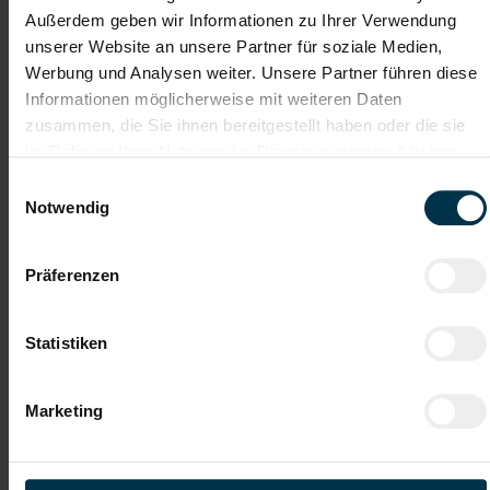
Außerdem geben wir Informationen zu Ihrer Verwendung
Weitere interessante Jobmöglichkeiten
unserer Website an unsere Partner für soziale Medien,
Werbung und Analysen weiter. Unsere Partner führen diese
Lehrstelle Milchtechnologe (m/w/d)
Informationen möglicherweise mit weiteren Daten
zusammen, die Sie ihnen bereitgestellt haben oder die sie
im Rahmen Ihrer Nutzung der Dienste gesammelt haben.
ab EUR 978,00
Einwilligungsauswahl
Notwendig
Vollzeit
Präferenzen
Klagenfurt am Wörthersee
Statistiken
Marketing
Details zu diesem Job
anzeigen