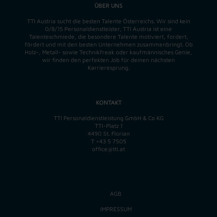
ÜBER UNS
TTI Austria sucht die besten Talente Österreichs. Wir sind kein
0/8/15 Personaldienstleister, TTI Austria ist eine
Talenteschmiede, die besondere Talente motiviert, fordert,
fördert und mit den besten Unternehmen zusammenbringt. Ob
Holz-, Metall- sowie Technikfreak oder kaufmännisches Genie,
wir finden
den perfekten
Job für deinen nächsten
Karrieresprung.
KONTAKT
TTI Personaldienstleistung GmbH & Co KG
TTI-Platz 1
4490 St. Florian
T
+43 5 7505
office@tti.at
AGB
IMPRESSUM