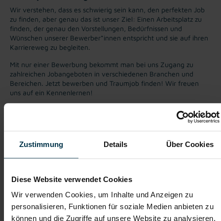
Wir verstehen, dass es schwierig sein kann, den perfekten Job
zu finden, aber genau das ist unser Ziel: Einen Arbeitsplatz zu
finden, der genau den Vorstellungen, Bedürfnissen und
Wünschen unserer Bewerber*innen entspricht und sie auf ihren
Karriereweg zu begleiten.
Mit nur einer Bewerbung bekommt man bei uns Zugang zu
zahlreichen Jobangeboten in verschiedenen Branchen und
Bereichen. Jetzt bewerben und Traumjob finden! Wir freuen
uns auf ein Kennenlernen!
Karriere-Coaching mit der
Zahlreiche Stellenangebote
besten Jobberatung
in der regionalen Wirtschaft
Zustimmung
Details
Über Cookies
mit nur 1 Bewerbung
Diese Website verwendet Cookies
Soziale Absicherung durch
Tolle Aus- und
TTI-Betriebsrat und
Weiterbildungsangebote
Wir verwenden Cookies, um Inhalte und Anzeigen zu
Fairnessabkommen
sowie Aufstiegsmöglichkeiten
personalisieren, Funktionen für soziale Medien anbieten zu
können und die Zugriffe auf unsere Website zu analysieren.