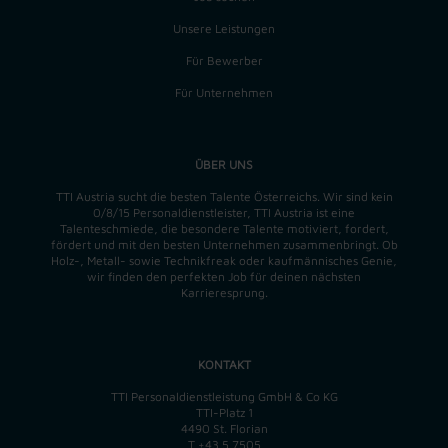
Unsere Leistungen
Für Bewerber
Für Unternehmen
ÜBER UNS
TTI Austria sucht die besten Talente Österreichs. Wir sind kein
0/8/15 Personaldienstleister, TTI Austria ist eine
Talenteschmiede, die besondere Talente motiviert, fordert,
fördert und mit den besten Unternehmen zusammenbringt. Ob
Holz-, Metall- sowie Technikfreak oder kaufmännisches Genie,
wir finden
den perfekten
Job für deinen nächsten
Karrieresprung.
KONTAKT
TTI Personaldienstleistung GmbH & Co KG
TTI-Platz 1
4490 St. Florian
T
+43 5 7505