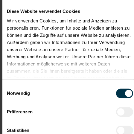
Wir verstehen, dass es schwierig sein kann, den perfekten Job
zu finden, aber genau das ist unser Ziel: Einen Arbeitsplatz zu
Diese Website verwendet Cookies
finden, der genau den Vorstellungen, Bedürfnissen und
Wünschen unserer Bewerber*innen entspricht und sie auf ihren
Wir verwenden Cookies, um Inhalte und Anzeigen zu
Karriereweg zu begleiten.
personalisieren, Funktionen für soziale Medien anbieten zu
Mit nur einer Bewerbung bekommt man bei uns Zugang zu
können und die Zugriffe auf unsere Website zu analysieren.
zahlreichen Jobangeboten in verschiedenen Branchen und
Außerdem geben wir Informationen zu Ihrer Verwendung
Bereichen. Jetzt bewerben und Traumjob finden! Wir freuen
unserer Website an unsere Partner für soziale Medien,
uns auf ein Kennenlernen!
Werbung und Analysen weiter. Unsere Partner führen diese
Informationen möglicherweise mit weiteren Daten
zusammen, die Sie ihnen bereitgestellt haben oder die sie
Karriere-Coaching mit der
Zahlreiche Stellenangebote
im Rahmen Ihrer Nutzung der Dienste gesammelt haben.
besten Jobberatung
in der regionalen Wirtschaft
mit nur 1 Bewerbung
Einwilligungsauswahl
Notwendig
Soziale Absicherung durch
Tolle Aus- und
TTI-Betriebsrat und
Weiterbildungsangebote
Präferenzen
Fairnessabkommen
sowie Aufstiegsmöglichkeiten
Statistiken