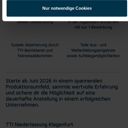
Nur notwendige Cookies
Karriere-Coaching mit der
Zahlreiche Stellenangebote
besten Jobberatung
in der regionalen Wirtschaft
mit nur 1 Bewerbung
Soziale Absicherung durch
Tolle Aus- und
TTI-Betriebsrat und
Weiterbildungsangebote
Fairnessabkommen
sowie Aufstiegsmöglichkeiten
Starte ab Juni 2026 in einem spannenden
Produktionsumfeld, sammle wertvolle Erfahrung
und sichere dir die Möglichkeit auf eine
dauerhafte Anstellung in einem erfolgreichen
Unternehmen.
TTI Niederlassung Klagenfurt