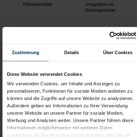
Prämienmodell
Integration ins
Stammpersonal
Einschulung
Vollzeitarbeitsplatz
Betriebsärzt:in
Moderner
Zustimmung
Details
Über Cookies
Arbeitsplatz
Wertschätzender
Sicherer Arbeitsplatz
Diese Website verwendet Cookies
Umgang
Wir verwenden Cookies, um Inhalte und Anzeigen zu
personalisieren, Funktionen für soziale Medien anbieten zu
Unterstützung während
Attraktive Vergütung
können und die Zugriffe auf unsere Website zu analysieren.
des gesamten
Außerdem geben wir Informationen zu Ihrer Verwendung
Bewerbungsprozesses
unserer Website an unsere Partner für soziale Medien,
Werbung und Analysen weiter. Unsere Partner führen diese
Informationen möglicherweise mit weiteren Daten
Teamorientierte
Wertegeprägte
Unternehmenskultur
Unternehmenskultur
zusammen, die Sie ihnen bereitgestellt haben oder die sie