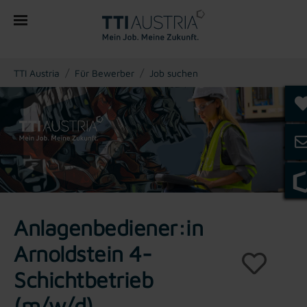
You are here:
TTI Austria
Für Bewerber
Job suchen
Anlagenbediener:in
Arnoldstein 4-
Schichtbetrieb
(m/w/d)