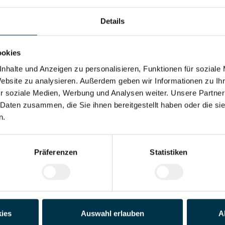
Details
ookies
nhalte und Anzeigen zu personalisieren, Funktionen für soziale
 Partner
Website zu analysieren. Außerdem geben wir Informationen zu I
r soziale Medien, Werbung und Analysen weiter. Unsere Partner
 Daten zusammen, die Sie ihnen bereitgestellt haben oder die s
tionspartner der Erste Bank Open in der Wiener Stadthalle. Das Tennis-
n.
 Tennis-Asse endlich wieder vor ihren Fans aufspielen.
ig besetzte Teilnehmerfeld Tennis auf absolutem Spitzenniveau. Größen
eitere kämpfen um den Turniersieg und machen das Event einmal mehr
Präferenzen
Statistiken
hlreiche weitere Highlights wie Interviews und attraktive Gewinnspie
den selbstverständlich auch im TV übertragen. Auf unseren Facebook- 
ies
Auswahl erlauben
A