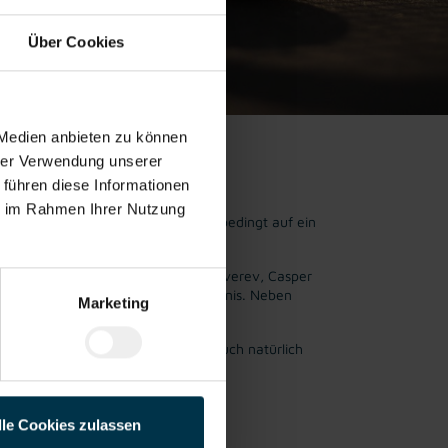
Über Cookies
 Medien anbieten zu können
hrer Verwendung unserer
 führen diese Informationen
ie im Rahmen Ihrer Nutzung
Highlight musste im Vorjahr coronabedingt auf ein
 wie Stefanos Tsitsipas, Alexander Zverev, Casper
 zu einem erstklassigen Sporterlebnis. Neben
Marketing
le.
und Instagram-Kanälen halten wir euch natürlich
lle Cookies zulassen