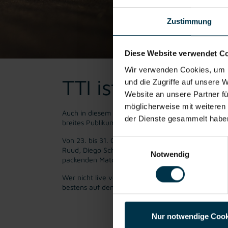
Zustimmung
Diese Website verwendet C
Wir verwenden Cookies, um I
TTI ist offizieller
und die Zugriffe auf unsere 
Website an unsere Partner fü
möglicherweise mit weiteren
Auch in diesem Jahr ist TTI Austria wieder Koopera
der Dienste gesammelt habe
breites Publikum verzichten – doch 2021 dürfen die
Von 23. bis 31. Oktober 2021 liefert das hochkarät
Einwilligungsauswahl
Ruud, Diego Schwarzman, Daniel Evans und viele w
Notwendig
packenden Matches erwarten die Zuschauer:innen za
Wer nicht live vor Ort sein kann: Die Matches wer
bestens auf dem Laufenden, liebe Talente.
Nur notwendige Cook