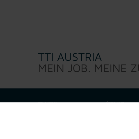
TTI AUSTRIA
MEIN JOB. MEINE 
TTI AUSTRIA
ÜBER UNS
TTI Austria sucht d
Warum TTI
sind kein 0/8/15 Per
eine Talenteschmie
Job suchen
motiviert, fordert,
Unternehmen zusam
Unsere Leistungen
sowie Technikfrea