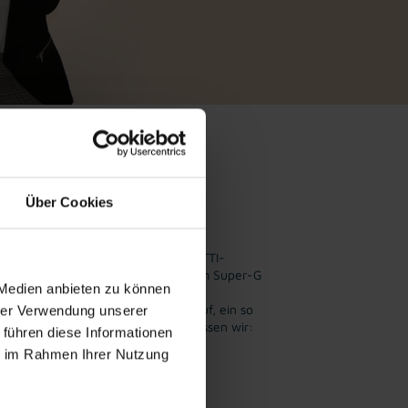
Über Cookies
er aus!
n weiteren Weltmeister aus unserer TTI-
in krönt seinen gestrigen Triumph im Super-G
 Medien anbieten zu können
t sich heute im Riesentorlauf den
REN.
Wir sind unglaublich stolz darauf, ein so
hrer Verwendung unserer
tützen zu dürfen – denn bei TTI wissen wir:
 führen diese Informationen
wahres Talent!“
ie im Rahmen Ihrer Nutzung
er so, lieber Lukas!