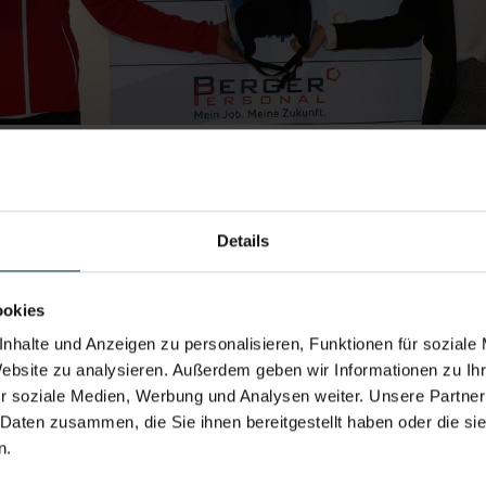
eltmeistertitel!
Details
So sehen Sieg
Was für ein Erfolg! Es gibt eine
ookies
Talenteschmiede: Lukas Feurste
nhalte und Anzeigen zu personalisieren, Funktionen für soziale
mit einem weiteren Coup und hol
WELTMEISTERTITEL DER JUNIO
Website zu analysieren. Außerdem geben wir Informationen zu I
außergewöhnliches Talent unters
r soziale Medien, Werbung und Analysen weiter. Unsere Partner
„Hinter jedem Erfolg steckt ein 
 Daten zusammen, die Sie ihnen bereitgestellt haben oder die s
Herzlichen Glückwunsch und weit
n.