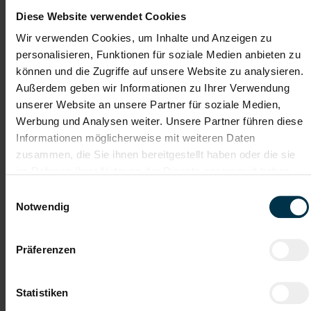
Kennzeichnungstätigkeiten unter Einhaltung der geltenden
Diese Website verwendet Cookies
Vorgaben
Wir verwenden Cookies, um Inhalte und Anzeigen zu
personalisieren, Funktionen für soziale Medien anbieten zu
können und die Zugriffe auf unsere Website zu analysieren.
Gute Erreichbarkeit
Gratis Parkplatz
Außerdem geben wir Informationen zu Ihrer Verwendung
unserer Website an unsere Partner für soziale Medien,
Kantine/
Integration ins
Werbung und Analysen weiter. Unsere Partner führen diese
Betriebsrestaurant
Stammpersonal
Informationen möglicherweise mit weiteren Daten
zusammen, die Sie ihnen bereitgestellt haben oder die sie
Unbefristetes
Einschulung
Dienstverhältnis
im Rahmen Ihrer Nutzung der Dienste gesammelt haben.
Einwilligungsauswahl
Notwendig
Kostenlose
Unterstützung während
Aus- u. Weiterbildung
des gesamten Bewerbungsprozesses
Präferenzen
Werden Sie Teil unseres Teams und gestalten Sie mit
uns die Intralogistik von morgen. Wir freuen uns
darauf, Sie kennenzulernen!
Statistiken