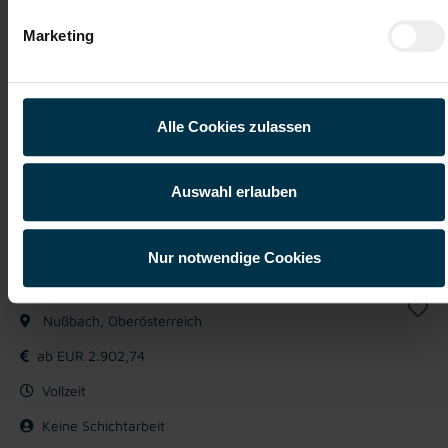
Mit WhatsApp bewerben
Marketing
Jetzt bewerben
Alle Cookies zulassen
Details zu diesem Job anzeigen
Auswahl erlauben
Mitarbeiter:in Lager und Versand
Nur notwendige Cookies
in Nußbach (m/w/d)
Nußbach, Oberösterreich
ab EUR 2.902,74
Vollzeit
Keine Schichtarbeit