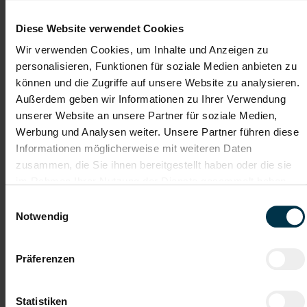
zahlreichen Jobangeboten in verschiedenen Branchen und
Bereichen. Jetzt bewerben und Traumjob finden! Wir freuen
Diese Website verwendet Cookies
uns auf ein Kennenlernen!
Wir verwenden Cookies, um Inhalte und Anzeigen zu
personalisieren, Funktionen für soziale Medien anbieten zu
können und die Zugriffe auf unsere Website zu analysieren.
Karriere-Coaching mit der
Zahlreiche Stellenangebote
besten Jobberatung
in der regionalen Wirtschaft
Außerdem geben wir Informationen zu Ihrer Verwendung
mit nur 1 Bewerbung
unserer Website an unsere Partner für soziale Medien,
Werbung und Analysen weiter. Unsere Partner führen diese
Informationen möglicherweise mit weiteren Daten
Soziale Absicherung durch
Tolle Aus- und
TTI-Betriebsrat und
Weiterbildungsangebote
zusammen, die Sie ihnen bereitgestellt haben oder die sie
Fairnessabkommen
sowie Aufstiegsmöglichkeiten
im Rahmen Ihrer Nutzung der Dienste gesammelt haben.
Einwilligungsauswahl
Notwendig
Weitere interessante Jobmöglichkeiten
Präferenzen
Kosmetiker Maria Wörth Jahresstelle Vollzeit (m/w/d)
Statistiken