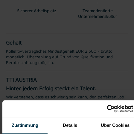
Sicherer Arbeitsplatz
Teamorientierte
Unternehmenskultur
Gehalt
Kollektivvertragliches Mindestgehalt EUR 2.600,- brutto
monatlich. Überzahlung auf Grund von Qualifikation und
Berufserfahrung möglich.
TTI AUSTRIA
Hinter jedem Erfolg steckt ein Talent.
Wir verstehen, dass es schwierig sein kann, den perfekten Job
zu finden, aber genau das ist unser Ziel: Einen Arbeitsplatz zu
finden, der genau den Vorstellungen, Bedürfnissen und
Wünschen unserer Bewerber*innen entspricht und sie auf ihren
Karriereweg zu begleiten.
Zustimmung
Details
Über Cookies
Mit nur einer Bewerbung bekommt man bei uns Zugang zu