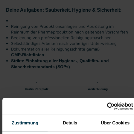
Deine Aufgaben: Sauberkeit, Hygiene & Sicherheit:
Reinigung von Produktionsanlagen und Ausrüstung im
Reinraum der Pharmaproduktion nach geltenden Vorschriften
Bedienung von professionellen Reinigungsmaschinen
Selbstständiges Arbeiten nach vorheriger Unterweisung
Dokumentation aller Reinigungsschritte gemäß
GMP‑Richtlinien
Strikte Einhaltung aller Hygiene-, Qualitäts- und
Sicherheitsstandards (SOPs)
Gratis Parkplatz
Weiterbildung
Kantine/
Unbefristetes
Betriebsrestaurant
Dienstverhältnis
Zustimmung
Details
Über Cookies
Vollzeitarbeitsplatz