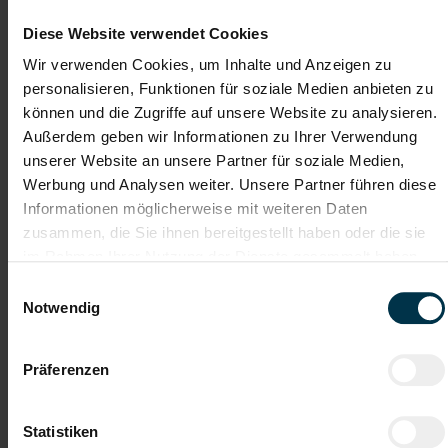
Diese Website verwendet Cookies
Dein nächster Schritt: Werde Teil eines wichtigen
Teams in der Pharmaindustrie!
Wir verwenden Cookies, um Inhalte und Anzeigen zu
personalisieren, Funktionen für soziale Medien anbieten zu
können und die Zugriffe auf unsere Website zu analysieren.
Außerdem geben wir Informationen zu Ihrer Verwendung
Wenn du Lust hast auf einen sicheren,
unserer Website an unsere Partner für soziale Medien,
verantwortungsvollen Job, in dem Sauberkeit,
Werbung und Analysen weiter. Unsere Partner führen diese
Hygiene und Zuverlässigkeit zählen – dann zögere
Informationen möglicherweise mit weiteren Daten
nicht. Bewirb dich jetzt und starte durch als
zusammen, die Sie ihnen bereitgestellt haben oder die sie
Industriereiniger:in im Reinraum!
im Rahmen Ihrer Nutzung der Dienste gesammelt haben.
Einwilligungsauswahl
Notwendig
Jetzt bewerben & Teil eines starken Teams werden!
Präferenzen
Mit WhatsApp bewerben
Statistiken