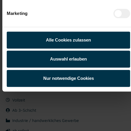
Jetzt bewerben
Marketing
Details zu diesem Job anzeigen
Alle Cookies zulassen
Produktionsmitarbeiter:in in
Auswahl erlauben
Lannach für die Pharmaindustrie -
Vollueit (m/w/d)
Nur notwendige Cookies
Lannach, Steiermark
ab EUR 3.110,76
Vollzeit
Ab 3-Schicht
Industrie / handwerkliches Gewerbe
ab sofort