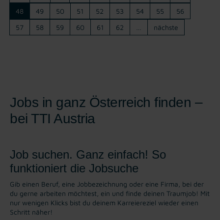
48
49
50
51
52
53
54
55
56
57
58
59
60
61
62
…
nächste
Jobs in ganz Österreich finden –
bei TTI Austria
Job suchen. Ganz einfach! So
funktioniert die Jobsuche
Gib einen Beruf, eine Jobbezeichnung oder eine Firma, bei der
du gerne arbeiten möchtest, ein und finde deinen Traumjob! Mit
nur wenigen Klicks bist du deinem Karreiereziel wieder einen
Schritt näher!