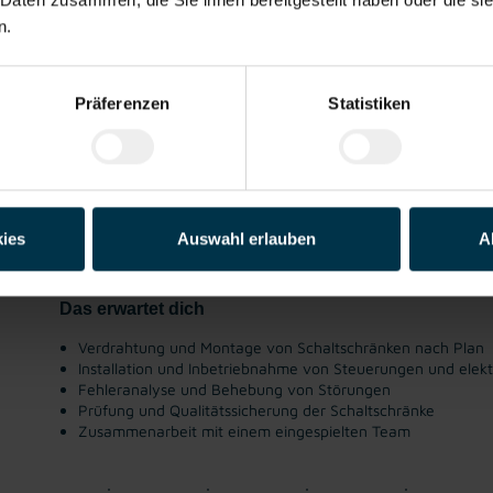
n.
Details zu diesem Job anzeigen
Präferenzen
Statistiken
Elektrofacharbeiter im Schaltschrankbau (m/w
Linz, Oberösterreich
ab EUR 3.832,26
Industrie / handwerkliches
ab sofort
ies
Auswahl erlauben
A
Gewerbe
Das erwartet dich
Verdrahtung und Montage von Schaltschränken nach Plan
Installation und Inbetriebnahme von Steuerungen und ele
Fehleranalyse und Behebung von Störungen
Prüfung und Qualitätssicherung der Schaltschränke
Zusammenarbeit mit einem eingespielten Team