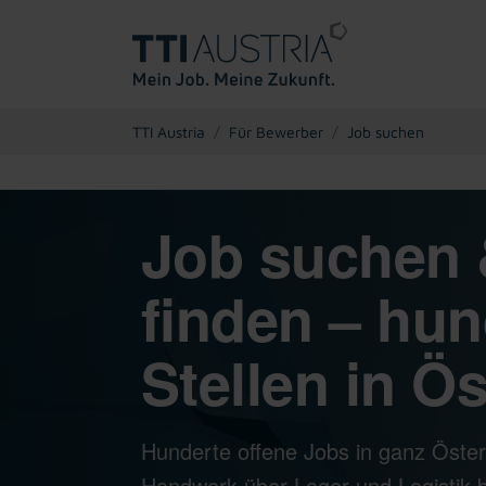
You are here:
TTI Austria
Für Bewerber
Job suchen
Job suchen 
finden – hun
Stellen in Ös
Hunderte offene Jobs in ganz Öster
Handwerk über Lager und Logistik bi