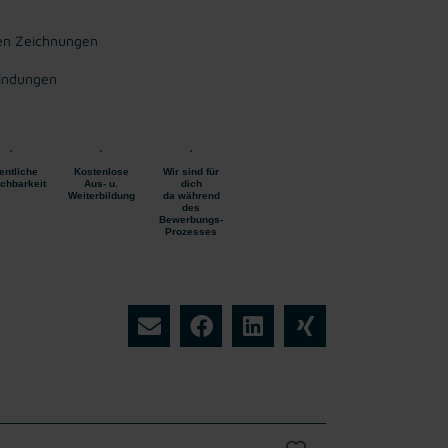
en Zeichnungen
bindungen
entliche
Kostenlose
Wir sind für
ichbarkeit
Aus- u.
dich
Weiterbildung
da während
des
Bewerbungs-
Prozesses