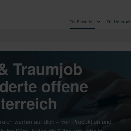
Für Bewerber
Für Unterne
& Traumjob
derte offene
terreich
reich warten auf dich – von Produktion und
s ins Büro. Nutze die Filter, um Jobs in