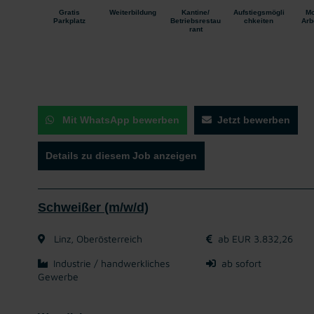
Gratis
Weiterbildung
Kantine/
Aufstiegsmögli
Mo
Parkplatz
Betriebsrestau
chkeiten
Arb
rant
Mit WhatsApp bewerben
Jetzt bewerben
Details zu diesem Job anzeigen
Schweißer (m/w/d)
Linz, Oberösterreich
ab EUR 3.832,26
Industrie / handwerkliches
ab sofort
Gewerbe