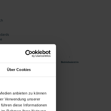
ch
ndards
te
ration ins
Unbefristetes
Vollzeitarbeits
Betriebsärzt:in
mpersona
Dienstverhältni
platz
l
s
Über Cookies
der Metallproduktion!
 Medien anbieten zu können
hrer Verwendung unserer
 führen diese Informationen
ie im Rahmen Ihrer Nutzung