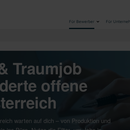
Für Bewerber
Für Unterne
& Traumjob
derte offene
terreich
reich warten auf dich – von Produktion und
s ins Büro. Nutze die Filter, um Jobs in