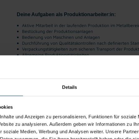
Deine Aufgaben als Produktionarbeiter:in:
Aktive Mitarbeit in der laufenden Produktion im Metallberei
Bestückung der Produktionsanlagen
Bedienung von Maschinen und Anlagen
Durchführung von Qualitätskontrollen nach definierten Sta
Verpackungstätigkeiten zum sicheren Transport der Produk
Allgemeine Produktionstätigkeiten
Gratis
Weiterbildung
Firmenevents
Kantine/
Integ
Parkplatz
Betriebsrestau
Stam
rant
Details
ookies
Bewirb dich jetzt und starte beruflich neu durch in 
nhalte und Anzeigen zu personalisieren, Funktionen für soziale
Website zu analysieren. Außerdem geben wir Informationen zu I
r soziale Medien, Werbung und Analysen weiter. Unsere Partner
 Daten zusammen, die Sie ihnen bereitgestellt haben oder die s