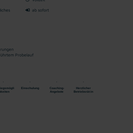
liches
ab sofort
erungen
führtem Probelauf
tiegsmögli
Einschulung
Coaching-
Herzlicher
hkeiten
Angebote
Betriebsrät:in