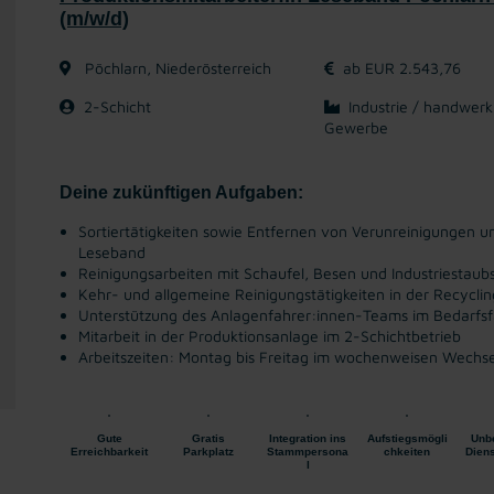
(m/w/d)
Pöchlarn, Niederösterreich
ab EUR 2.543,76
2-Schicht
Industrie / handwerk
Gewerbe
Deine zukünftigen Aufgaben:
Sortiertätigkeiten sowie Entfernen von Verunreinigungen 
Leseband
Reinigungsarbeiten mit Schaufel, Besen und Industriestaub
Kehr- und allgemeine Reinigungstätigkeiten in der Recycli
Unterstützung des Anlagenfahrer:innen-Teams im Bedarfsfa
Mitarbeit in der Produktionsanlage im 2-Schichtbetrieb
Arbeitszeiten: Montag bis Freitag im wochenweisen Wechs
Gute
Gratis
Integration ins
Aufstiegsmögli
Unbe
Erreichbarkeit
Parkplatz
Stammpersona
chkeiten
Diens
l