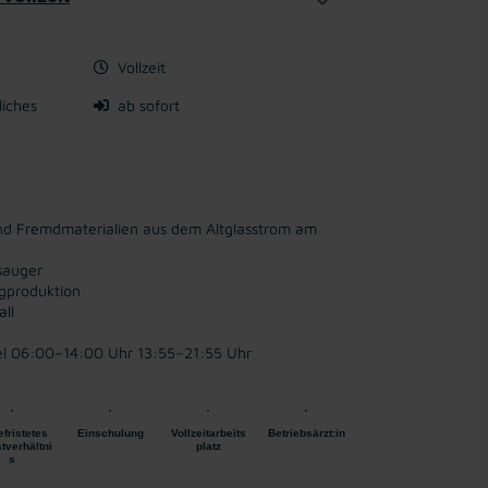
Vollzeit
liches
ab sofort
und Fremdmaterialien aus dem Altglasstrom am
sauger
ngproduktion
ll
el
06:00–14:00 Uhr
13:55–21:55 Uhr
fristetes
Einschulung
Vollzeitarbeits
Betriebsärzt:in
tverhältni
platz
s