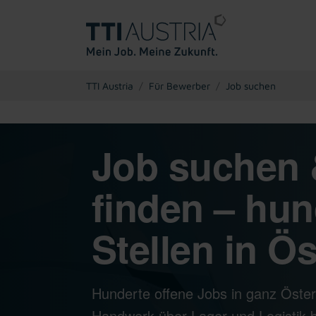
You are here:
TTI Austria
Für Bewerber
Job suchen
Job suchen 
finden – hun
Stellen in Ös
Hunderte offene Jobs in ganz Öster
Handwerk über Lager und Logistik bi