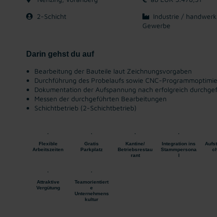
2-Schicht
Industrie / handwerk
Gewerbe
Darin gehst du auf
Bearbeitung der Bauteile laut Zeichnungsvorgaben
Durchführung des Probelaufs sowie CNC-Programmoptimi
Dokumentation der Aufspannung nach erfolgreich durchge
Messen der durchgeführten Bearbeitungen
Schichtbetrieb (2-Schichtbetrieb)
Flexible
Gratis
Kantine/
Integration ins
Aufs
Arbeitszeiten
Parkplatz
Betriebsrestau
Stammpersona
c
rant
l
Attraktive
Teamorientiert
Vergütung
e
Unternehmens
kultur