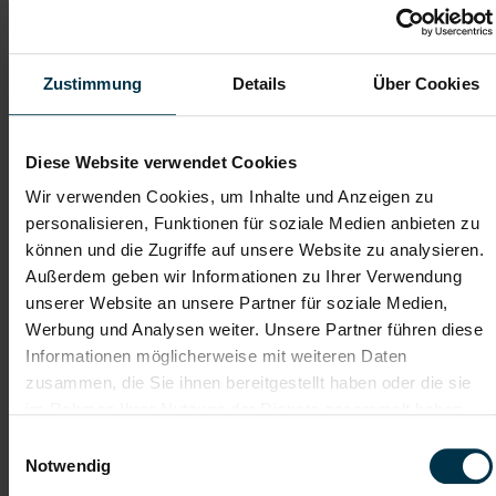
Keine Schichtarbeit
Industrie / handwerkliches Gewerbe
Zustimmung
Details
Über Cookies
ab sofort
Diese Website verwendet Cookies
Das macht dir Spaß als KFZ-Techniker:in
Wir verwenden Cookies, um Inhalte und Anzeigen zu
Durchführung von Wartungs-, Service- und
Reparaturarbeiten
personalisieren, Funktionen für soziale Medien anbieten zu
Fehleranalyse und Fahrzeugdiagnose mit modernen
können und die Zugriffe auf unsere Website zu analysieren.
Testgeräten
Außerdem geben wir Informationen zu Ihrer Verwendung
Reparatur und Austausch von mechanischen und
unserer Website an unsere Partner für soziale Medien,
elektronischen Komponenten
Durchführung von Sicherheits- und Funktionsüberprüfungen
Werbung und Analysen weiter. Unsere Partner führen diese
Reifenmontage und allgemeine Werkstatttätigkeiten
Informationen möglicherweise mit weiteren Daten
Sicherstellung von Qualitäts- und Sicherheitsstandards in der
zusammen, die Sie ihnen bereitgestellt haben oder die sie
Werkstatt in Kufstein
im Rahmen Ihrer Nutzung der Dienste gesammelt haben.
Einwilligungsauswahl
Notwendig
Gute Erreichbarkeit
Gratis Parkplatz