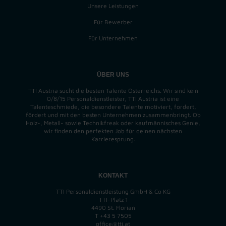
Unsere Leistungen
Für Bewerber
Für Unternehmen
ÜBER UNS
TTI Austria sucht die besten Talente Österreichs. Wir sind kein
0/8/15 Personaldienstleister, TTI Austria ist eine
Talenteschmiede, die besondere Talente motiviert, fordert,
fördert und mit den besten Unternehmen zusammenbringt. Ob
Holz-, Metall- sowie Technikfreak oder kaufmännisches Genie,
wir finden
den perfekten
Job für deinen nächsten
Karrieresprung.
KONTAKT
TTI Personaldienstleistung GmbH & Co KG
TTI-Platz 1
4490 St. Florian
T
+43 5 7505
office@tti.at