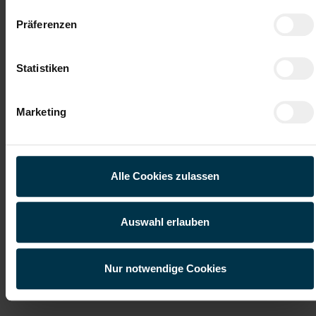
Präferenzen
Integration ins
Aufstiegsmöglichkeiten
Stammpersonal
Statistiken
Unbefristetes
Wertegeprägte Unternehmenskultur
Dienstverhältnis
Marketing
Du möchtest als KFZ-Techniker:in in Kufstein deine
Leidenschaft für Fahrzeuge zum Beruf machen?
Dann freuen wir uns auf deine Bewerbung und
darauf, dich persönlich kennenzulernen!
Alle Cookies zulassen
Jetzt bewerben
Auswahl erlauben
Nur notwendige Cookies
Details zu diesem Job anzeigen