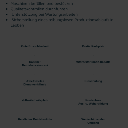
Maschinen befüllen und bestücken
Qualitätskontrollen durchführen
Unterstützung bei Wartungsarbeiten
Sicherstellung eines reibungslosen Produktionsablaufs in
Leoben
Gute Erreichbarkeit
Gratis Parkplatz
Kantine/
Mitarbeiter:innen-Rabatte
Betriebsrestaurant
Unbefristetes
Einschulung
Dienstverhältnis
Vollzeitarbeitsplatz
Kostenlose
Aus- u. Weiterbildung
Herzlicher Betriebsrät:in
Wertschätzender
Umgang