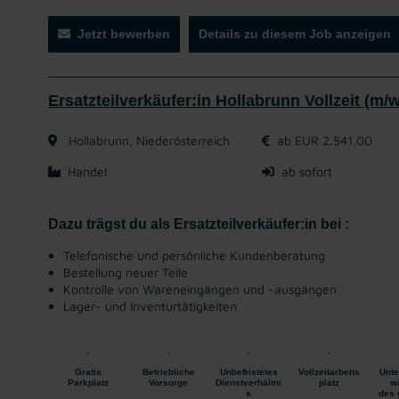
Jetzt bewerben
Details zu diesem Job anzeigen
Ersatzteilverkäufer:in Hollabrunn Vollzeit (m/w
Hollabrunn, Niederösterreich
ab EUR 2.541,00
Handel
ab sofort
Dazu trägst du als Ersatzteilverkäufer:in bei :
Telefonische und persönliche Kundenberatung
Bestellung neuer Teile
Kontrolle von Wareneingängen und -ausgängen
Lager- und Inventurtätigkeiten
Gratis
Betriebliche
Unbefristetes
Vollzeitarbeits
Unte
Parkplatz
Vorsorge
Dienstverhältni
platz
w
s
des 