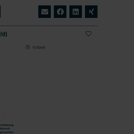
/d)
Vollzeit
rstützung
ährend
gesamten