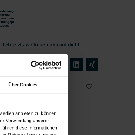
rstützung
ährend
gesamten
rbungspr
zesses
ich jetzt - wir freuen uns auf dich!
Über Cookies
Vollzeit
 Medien anbieten zu können
hrer Verwendung unserer
 führen diese Informationen
ie im Rahmen Ihrer Nutzung