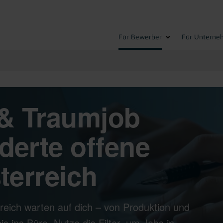
Für Bewerber
Für Unterne
& Traumjob
derte offene
terreich
reich warten auf dich – von Produktion und
s ins Büro. Nutze die Filter, um Jobs in