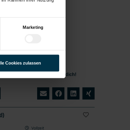
Marketing
rstützung
ährend
gesamten
rbungspr
zesses
lle Cookies zulassen
ich jetzt - wir freuen uns auf dich!
d)
Vollzeit