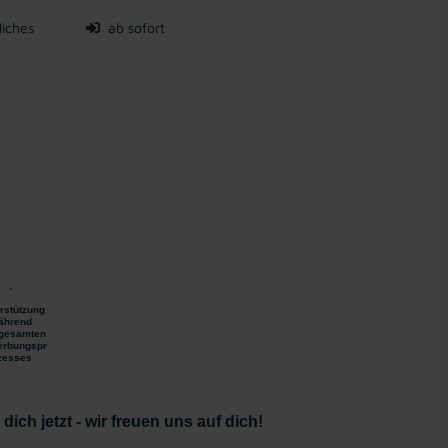
liches
ab sofort
n
rstützung
ährend
gesamten
rbungspr
zesses
ich jetzt - wir freuen uns auf dich!