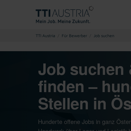
You are here:
TTI Austria
Für Bewerber
Job suchen
Job suchen 
finden – hun
Stellen in Ös
Hunderte offene Jobs in ganz Öster
Handwerk über Lager und Logistik bi