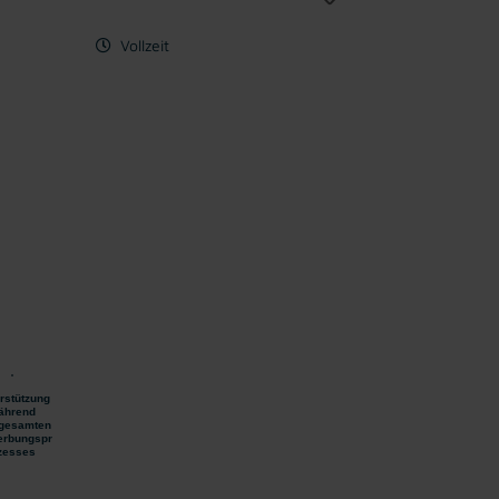
Vollzeit
rstützung
ährend
gesamten
rbungspr
zesses