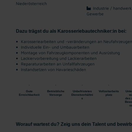
Niederösterreich
Industrie / handwerk
Gewerbe
Dazu trägst du als Karosseriebautechniker:in bei:
Karosseriearbeiten und -veränderungen an Neufahrzeuge
Individuelle Ein- und Umbauarbeiten
Montage von Fahrzeugkomponenten und Ausrüstung
Lackiervorbereitung und Lackierarbeiten
Reparaturarbeiten an Unfallfahrzeugen
Instandsetzen von Havarieschäden
Gute
Betriebliche
Unbefristetes
Vollzeitarbeits
Unte
Erreichbarkeit
Vorsorge
Dienstverhältni
platz
w
s
des 
Bewe
o
Worauf wartest du? Zeig uns dein Talent und bewirb d