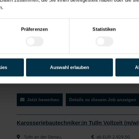
Übernahme und Kontrolle von Waren
n.
Be- und Entladen von LKWs
Ein- & Auslagerung der Ware, manuell und mit Stapler
Warenausgabe an Kunden
Präferenzen
Statistiken
Gute
Gratis
Betriebliche
Unbefristetes
Unte
Erreichbarkeit
Parkplatz
Vorsorge
Dienstverhältni
w
s
des 
Bewe
o
ies
Auswahl erlauben
A
Worauf wartest du? Zeig uns dein Talent und bewirb d
Jetzt bewerben
Details zu diesem Job anzeigen
Karosseriebautechniker:in Tulln Vollzeit (m/w/
Tulln an der Donau,
ab EUR 2.929,50