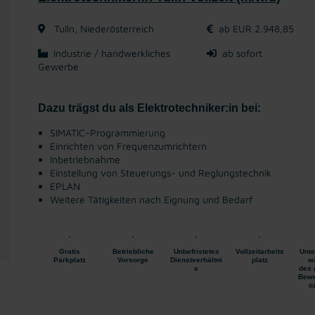
Tulln, Niederösterreich
ab EUR 2.948,85
Industrie / handwerkliches
ab sofort
Gewerbe
Dazu trägst du als Elektrotechniker:in bei:
SIMATIC-Programmierung
Einrichten von Frequenzumrichtern
Inbetriebnahme
Einstellung von Steuerungs- und Reglungstechnik
EPLAN
Weitere Tätigkeiten nach Eignung und Bedarf
Gratis
Betriebliche
Unbefristetes
Vollzeitarbeits
Unte
Parkplatz
Vorsorge
Dienstverhältni
platz
w
s
des 
Bewe
o