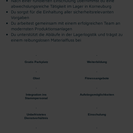
Nach einer fundierten Einschulung übernimmst du eine
abwechslungsreiche Tätigkeit im Lager in Korneuburg
Du sorgst für die Einhaltung aller sicherheitsrelevanten
Vorgaben
Du arbeitest gemeinsam mit einem erfolgreichen Team an
modernsten Produktionsanlagen
Du unterstützt die Abläufe in der Lagerlogistik und trägst zu
einem reibungslosen Materialfluss bei
Gratis Parkplatz
Weiterbildung
Obst
Fitnessangebote
Integration ins
Aufstiegsmöglichkeiten
Stammpersonal
Unbefristetes
Einschulung
Dienstverhältnis