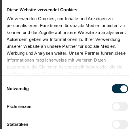
Diese Website verwendet Cookies
Wir verwenden Cookies, um Inhalte und Anzeigen zu
Gratis Parkplatz
Weiterbildung
personalisieren, Funktionen für soziale Medien anbieten zu
können und die Zugriffe auf unsere Website zu analysieren.
Kantine/
Mitarbeiter:innen-Rabatte
Betriebsrestaurant
Außerdem geben wir Informationen zu Ihrer Verwendung
unserer Website an unsere Partner für soziale Medien,
Werbung und Analysen weiter. Unsere Partner führen diese
Aufstiegsmöglichkeiten
Informationen möglicherweise mit weiteren Daten
zusammen, die Sie ihnen bereitgestellt haben oder die sie
Worauf noch warten? Wir freuen uns auf Ihre
im Rahmen Ihrer Nutzung der Dienste gesammelt haben.
Bewerbung!
Einwilligungsauswahl
Notwendig
Mit WhatsApp bewerben
Präferenzen
Jetzt bewerben
Statistiken