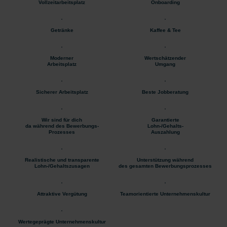
Vollzeitarbeitsplatz
Onboarding
Getränke
Kaffee & Tee
Moderner
Wertschätzender
Arbeitsplatz
Umgang
Sicherer Arbeitsplatz
Beste Jobberatung
Wir sind für dich
Garantierte
da während des Bewerbungs-
Lohn-/Gehalts-
Prozesses
Auszahlung
Realistische und transparente
Unterstützung während
Lohn-/Gehaltszusagen
des gesamten Bewerbungsprozesses
Attraktive Vergütung
Teamorientierte Unternehmenskultur
Wertegeprägte Unternehmenskultur