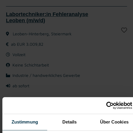
Labortechniker:in Fehleranalyse
Leoben (m/w/d)
Leoben-Hinterberg, Steiermark
ab EUR 3.009,82
Vollzeit
Keine Schichtarbeit
Industrie / handwerkliches Gewerbe
ab sofort
Ihr Aufgabenbereich im Labor:
Präparation von Proben für physikalische Messungen
Bewertung und Dokumentation der Prüfergebnisse und
Zustimmung
Details
Über Cookies
Messdaten
Kalibrierung und Wartung der Laborgeräte