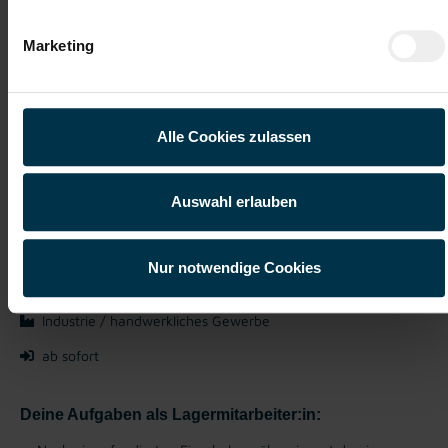
Details zu diesem Job anzeigen
Marketing
Lagerarbeiter:in Korneuburg
Vollzeit (m/w/d)
Alle Cookies zulassen
Korneuburg, Niederösterreich
Auswahl erlauben
ab EUR 2.456,71
Vollzeit
Nur notwendige Cookies
Ab 3-Schicht
Industrie / handwerkliches Gewerbe
ab sofort
Deine Aufgaben als Lagermitarbeiter:in: