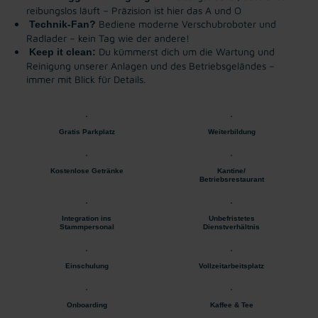
reibungslos läuft – Präzision ist hier das A und O
Bediene moderne Verschubroboter und
Technik-Fan?
Radlader – kein Tag wie der andere!
Du kümmerst dich um die Wartung und
Keep it clean:
Reinigung unserer Anlagen und des Betriebsgeländes –
immer mit Blick für Details.
Gratis Parkplatz
Weiterbildung
Kostenlose Getränke
Kantine/
Betriebsrestaurant
Integration ins
Unbefristetes
Stammpersonal
Dienstverhältnis
Einschulung
Vollzeitarbeitsplatz
Onboarding
Kaffee & Tee