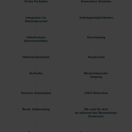
Gratis Parkplatz
Kostenlose Getränke
Integration ins
Aufstiegsmöglichkeiten
Stammpersonal
Unbefristetes
Einschulung
Dienstverhältnis
Vollzeitarbeitsplatz
Teamevents
Du-Kultur
Wertschätzender
Umgang
Sicherer Arbeitsplatz
100% Diskretion
Beste Jobberatung
Wir sind für dich
da während des Bewerbungs-
Prozesses