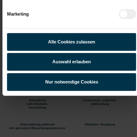
Aufstiegsmöglichkeiten
Vollzeitarbeitsplatz
Marketing
Getränke
Kaffee & Tee
Gleitzeit
Du-Kultur
Alle Cookies zulassen
Wertschätzender
Sicherer Arbeitsplatz
Umgang
Auswahl erlauben
Beste Jobberatung
Wir sind für dich
da während des Bewerbungs-
Nur notwendige Cookies
Prozesses
Garantierte
Kostenlose, regionale
Lohn-/Gehalts-
Jobberatung
Auszahlung
Unterstützung während
Attraktive Vergütung
des gesamten Bewerbungsprozesses