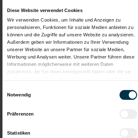
Deine Aufgaben als Kfz-Techniker:in:
Diese Website verwendet Cookies
Durchführung von Wartungs-, Reparatur- und
Wir verwenden Cookies, um Inhalte und Anzeigen zu
Servicearbeiten an Spezialaufbauten in Korneuburg
personalisieren, Funktionen für soziale Medien anbieten zu
Fehleranalyse sowie Diagnose und Behebung technischer
können und die Zugriffe auf unsere Website zu analysieren.
Störungen
Durchführung von Inspektionen gemäß Wartungsplänen,
Außerdem geben wir Informationen zu Ihrer Verwendung
Betriebsanleitungen und gesetzlichen Vorgaben
unserer Website an unsere Partner für soziale Medien,
Technische Beratung unserer Kund:innen zu
Werbung und Analysen weiter. Unsere Partner führen diese
Serviceleistungen und Ersatzteilen
Informationen möglicherweise mit weiteren Daten
Dokumentation der durchgeführten Wartungs- und
Reparaturarbeiten
zusammen, die Sie ihnen bereitgestellt haben oder die sie
Anlassbezogene Dienstreisen, beispielsweise Pannenfahrten
im Rahmen Ihrer Nutzung der Dienste gesammelt haben.
und Serviceeinsätze direkt bei Kund:innen
Einwilligungsauswahl
Notwendig
Flexible Arbeitszeiten
Gratis Parkplatz
Präferenzen
Weiterbildung
Integration ins
Stammpersonal
Statistiken