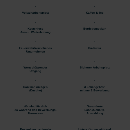
Vollzeitarbeitsplatz
Kaffee & Tee
Kostenlose
Betriebsmedizin
Aus- u. Weiterbildung
Feuerwehrfreundliches
Du-Kultur
Unternehmen
Wertschätzender
Sicherer Arbeitsplatz
Umgang
Sanitäre Anlagen
3 Jobangebote
(Dusche)
mit nur 1 Bewerbung
Wir sind für dich
Garantierte
da während des Bewerbungs-
Lohn-/Gehalts-
Prozesses
Auszahlung
Kostenlose, regionale
Unterstützung während