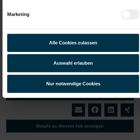
Kantine/
Unbefristetes
Betriebsrestaurant
Dienstverhältnis
Marketing
Worauf wartest du? Zeig uns dein Talent und bewirb
dich jetzt - wir freuen uns auf dich!
Alle Cookies zulassen
Auswahl erlauben
Für Fragen steht dir in der Niederlassung Graz Frau
Kriwetz Victoria unter +43 5 7505 8063 zur Verfügung.
Nur notwendige Cookies
Jetzt bewerben
Details zu diesem Job anzeigen