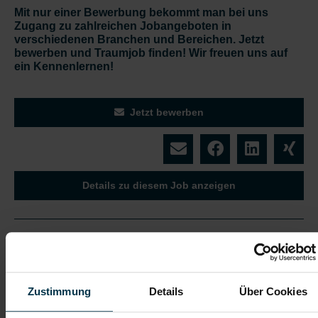
Mit nur einer Bewerbung bekommt man bei uns
Zugang zu zahlreichen Jobangeboten in
verschiedenen Branchen und Bereichen. Jetzt
bewerben und Traumjob finden! Wir freuen uns auf
ein Kennenlernen!
Jetzt bewerben
Details zu diesem Job anzeigen
Produktionsmitarbeiter:in in Graz
- Vollzeit (m/w/d)
Graz, Steiermark
Zustimmung
Details
Über Cookies
ab EUR 14,93