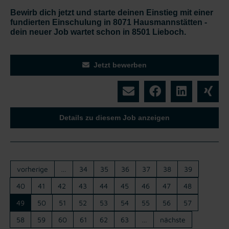
Bewirb dich jetzt und starte deinen Einstieg mit einer
fundierten Einschulung in 8071 Hausmannstätten -
dein neuer Job wartet schon in 8501 Lieboch.
Jetzt bewerben
Details zu diesem Job anzeigen
vorherige
…
34
35
36
37
38
39
40
41
42
43
44
45
46
47
48
49
50
51
52
53
54
55
56
57
58
59
60
61
62
63
…
nächste