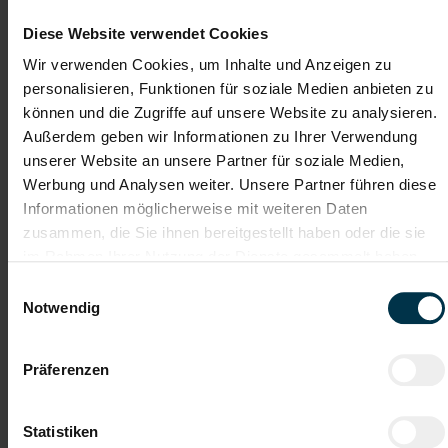
Vollzeit
Diese Website verwendet Cookies
Ab 3-Schicht
Wir verwenden Cookies, um Inhalte und Anzeigen zu
personalisieren, Funktionen für soziale Medien anbieten zu
Industrie / handwerkliches Gewerbe
können und die Zugriffe auf unsere Website zu analysieren.
ab sofort
Außerdem geben wir Informationen zu Ihrer Verwendung
unserer Website an unsere Partner für soziale Medien,
Werbung und Analysen weiter. Unsere Partner führen diese
Dir macht Spaß:
Informationen möglicherweise mit weiteren Daten
Herstellung von Verpackungsmaterial
zusammen, die Sie ihnen bereitgestellt haben oder die sie
Bedienen der Produktionsmaschinen
im Rahmen Ihrer Nutzung der Dienste gesammelt haben.
Bedienen der Verpackungsmaschine für den Versand
Bearbeiten der Produktionsauftragslisten
Einwilligungsauswahl
Einhaltung der Sicherheitsvorschriften
Notwendig
Wartung der Maschinen
Sauberhaltung des Arbeitsbereiches
Präferenzen
Gute Erreichbarkeit
Gratis Parkplatz
Statistiken