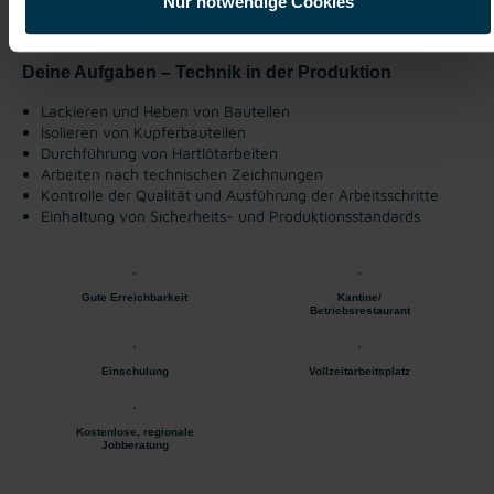
Nur notwendige Cookies
ab sofort
Deine Aufgaben – Technik in der Produktion
Lackieren und Heben von Bauteilen
Isolieren von Kupferbauteilen
Durchführung von Hartlötarbeiten
Arbeiten nach technischen Zeichnungen
Kontrolle der Qualität und Ausführung der Arbeitsschritte
Einhaltung von Sicherheits- und Produktionsstandards
Gute Erreichbarkeit
Kantine/
Betriebsrestaurant
Einschulung
Vollzeitarbeitsplatz
Kostenlose, regionale
Jobberatung