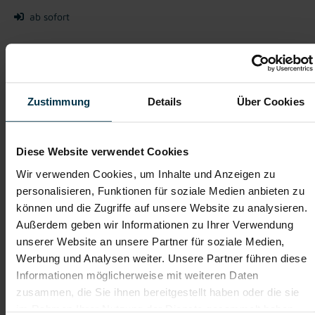
ab sofort
Deine Aufgaben – Mitarbeit in der Produktion
Sortieren und Verarbeiten von Obst
Mitarbeit an Produktions- und Verpackungslinien
Zustimmung
Details
Über Cookies
Kontrolle der Qualität der Produkte
Verpacken und Vorbereiten für den Versand
Einhaltung von Hygiene- und Qualitätsstandards
Unterstützung im laufenden Produktionsprozess
Diese Website verwendet Cookies
Wir verwenden Cookies, um Inhalte und Anzeigen zu
personalisieren, Funktionen für soziale Medien anbieten zu
Obst
Einschulung
können und die Zugriffe auf unsere Website zu analysieren.
Außerdem geben wir Informationen zu Ihrer Verwendung
unserer Website an unsere Partner für soziale Medien,
Vollzeitarbeitsplatz
Kostenlose, regionale
Jobberatung
Werbung und Analysen weiter. Unsere Partner führen diese
Informationen möglicherweise mit weiteren Daten
zusammen, die Sie ihnen bereitgestellt haben oder die sie
Du suchst einen Job in der Produktion, eine einfache
Tätigkeit mit Struktur oder einen sicheren Arbeitsplatz
im Rahmen Ihrer Nutzung der Dienste gesammelt haben.