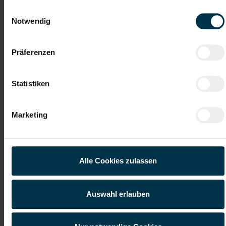
im Raum Weiz?
Einwilligungsauswahl
Notwendig
Jetzt bewerben
Präferenzen
Statistiken
Details zu diesem Job anzeigen
Marketing
Facharbeiter:in Lackieren,
Isolieren, Hartlöten (m/w/d)
Weiz, Steiermark
Alle Cookies zulassen
ab EUR 3.551,59
Auswahl erlauben
Vollzeit
Industrie / handwerkliches Gewerbe