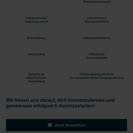
Betriebsrestaurant
Integration ins
Unbefristetes
Stammpersonal
Dienstverhältnis
Einschulung
Vollzeitarbeitsplatz
Onboarding
Öffentliche
Erreichbarkeit
Garantierte
Unterstützung während
Lohn-/Gehalts-
des gesamten Bewerbungsprozesses
Auszahlung
Wir freuen uns darauf, dich kennenzulernen und
gemeinsam erfolgreich durchzustarten!
Jetzt bewerben