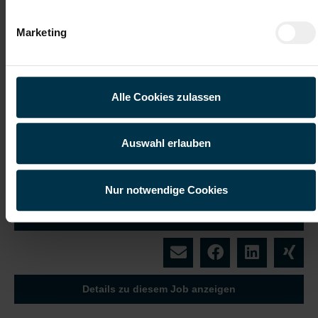
Einschulung
Vollzeitarbeitsplatz
Marketing
Teilzeitarbeitsplatz
Öffentliche
Erreichbarkeit
Alle Cookies zulassen
Wir sind für dich
da während des Bewerbungs-
Prozesses
Auswahl erlauben
Mit WhatsApp bewerben
Nur notwendige Cookies
Jetzt bewerben
Details zu diesem Job anzeigen