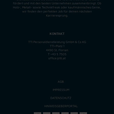
fördert und mit den besten Unternehmen zusammenbringt. Ob
Holz-, Metall- sowie Technikfreak oder kaufmännisches Genie,
wir finden
den perfekten
Job für deinen nächsten
Karrieresprung.
KONTAKT
TTI Personaldienstleistung GmbH & Co KG
TTI-Platz 1
4490 St. Florian
T
+43 5 7505
office@tti.at
AGB
IMPRESSUM
DATENSCHUTZ
HINWEISGEBERPORTAL