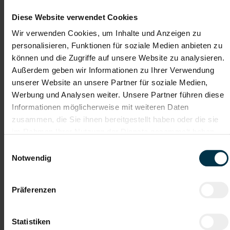
ab sofort
Diese Website verwendet Cookies
Deine Aufgaben
Wir verwenden Cookies, um Inhalte und Anzeigen zu
personalisieren, Funktionen für soziale Medien anbieten zu
können und die Zugriffe auf unsere Website zu analysieren.
Telefonische und schriftliche Unterstützung von Nutzern bei
Außerdem geben wir Informationen zu Ihrer Verwendung
technischen Fragen
unserer Website an unsere Partner für soziale Medien,
Aufnahme, Dokumentation und Nachverfolgung von
Werbung und Analysen weiter. Unsere Partner führen diese
Anfragen
Eigenständige Umsetzung erster Lösungen oder gezielte
Informationen möglicherweise mit weiteren Daten
Weiterleitung an die zuständigen Fachabteilungen
zusammen, die Sie ihnen bereitgestellt haben oder die sie
Schritt-für-Schritt-Unterstützung von Nutzern bei der
im Rahmen Ihrer Nutzung der Dienste gesammelt haben.
Bedienung von App-Anwendungen
Einwilligungsauswahl
Notwendig
Gute Erreichbarkeit
Weiterbildung
Präferenzen
Kantine/
Integration ins
Betriebsrestaurant
Stammpersonal
Statistiken