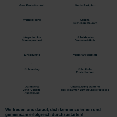
Gute Erreichbarkeit
Gratis Parkplatz
Weiterbildung
Kantine/
Betriebsrestaurant
Integration ins
Unbefristetes
Stammpersonal
Dienstverhältnis
Einschulung
Vollzeitarbeitsplatz
Onboarding
Öffentliche
Erreichbarkeit
Garantierte
Unterstützung während
Lohn-/Gehalts-
des gesamten Bewerbungsprozesses
Auszahlung
Wir freuen uns darauf, dich kennenzulernen und
gemeinsam erfolgreich durchzustarten!