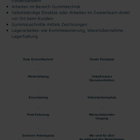
Förderbändern
Arbeiten im Bereich Gummitechnik
Selbstständige Einsätze oder Arbeiten im Zweierteam direkt
vor Ort beim Kunden
Gummizuschnitte mittels Zeichnungen
Lagerarbeiten wie Kommissionierung, Warenübernahme,
Lagerhaltung
Gute Erreichbarkeit
Gratis Parkplatz
Weiterbildung
Unbefristetes
Dienstverhältnis
Einschulung
Vollzeitarbeitsplatz
Pool-Fahrzeug
Wertschätzender
Umgang
Sicherer Arbeitsplatz
Wir sind für dich
da während des Bewerbungs-