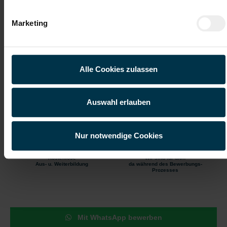
Produktionsbereich
Betreuung der Anlagen sowie Durchführung einfacher
Instandhaltungsarbeiten
Marketing
Schrittweises Einarbeiten in den Stahlherstellungsprozess auf
den vorhandenen Anlagen
Kranfahren (kabinengesteuert) im Stahlwerk
Bedienen eines Greifbaggers am Schrottplatz
Alle Cookies zulassen
Gute Erreichbarkeit
Gratis Parkplatz
Auswahl erlauben
Kantine/
Öffentliche
Betriebsrestaurant
Erreichbarkeit
Nur notwendige Cookies
Kostenlose
Wir sind für dich
Aus- u. Weiterbildung
da während des Bewerbungs-
Prozesses
Mit WhatsApp bewerben