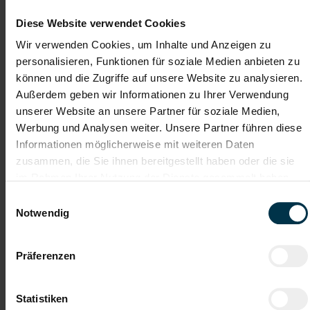
Details zu diesem Job anzeigen
Diese Website verwendet Cookies
Wir verwenden Cookies, um Inhalte und Anzeigen zu
personalisieren, Funktionen für soziale Medien anbieten zu
Mitarbeiter Schmelzmetallurgie
(m/w/d)
können und die Zugriffe auf unsere Website zu analysieren.
Außerdem geben wir Informationen zu Ihrer Verwendung
Linz, Oberösterreich
unserer Website an unsere Partner für soziale Medien,
Werbung und Analysen weiter. Unsere Partner führen diese
ab EUR 18,83
Informationen möglicherweise mit weiteren Daten
Vollzeit
zusammen, die Sie ihnen bereitgestellt haben oder die sie
im Rahmen Ihrer Nutzung der Dienste gesammelt haben.
Industrie / handwerkliches Gewerbe
Einwilligungsauswahl
ab sofort
Notwendig
Ihre Aufgaben
Präferenzen
Mitarbeit in der Abteilung Schmelzmetallurgie im laufenden
Produktionsbetrieb
Kennenlernen und Mitwirken im gesamten
Statistiken