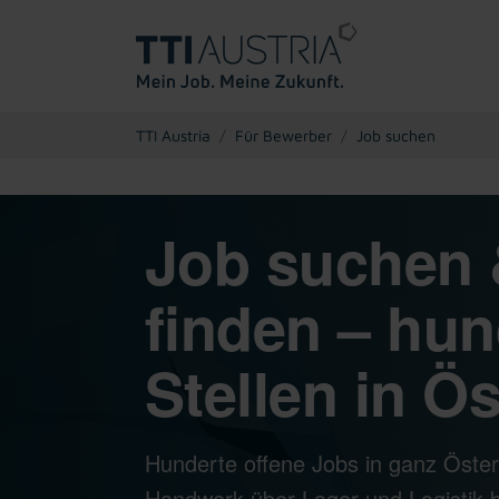
You are here:
TTI Austria
Für Bewerber
Job suchen
Job suchen 
finden – hun
Stellen in Ös
Hunderte offene Jobs in ganz Öster
Handwerk über Lager und Logistik bi