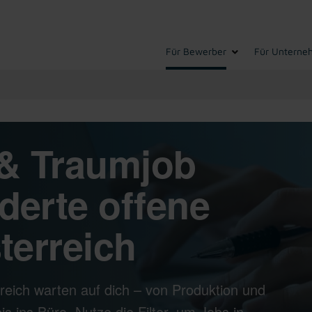
Für Bewerber
Für Unterne
& Traumjob
derte offene
terreich
reich warten auf dich – von Produktion und
s ins Büro. Nutze die Filter, um Jobs in