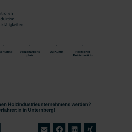
trollen
oduktion
iktätigkeiten
schulung
Vollzeitarbeits
Du-Kultur
Herzlicher
platz
Betriebsrät:in
ichen Holzindustrieunternehmens werden?
rfahrer:in in Unternberg!