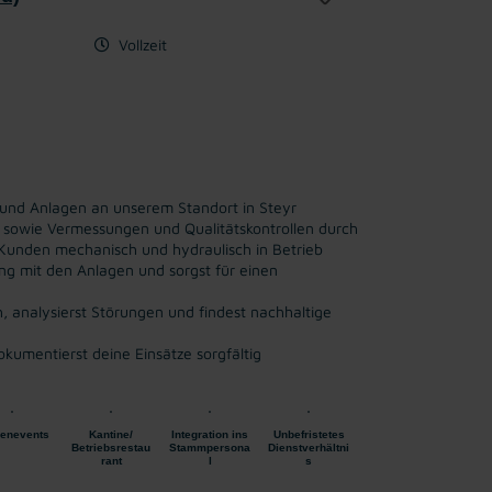
Vollzeit
 und Anlagen an unserem Standort in Steyr
 sowie Vermessungen und Qualitätskontrollen durch
Kunden mechanisch und hydraulisch in Betrieb
ng mit den Anlagen und sorgst für einen
, analysierst Störungen und findest nachhaltige
kumentierst deine Einsätze sorgfältig
enevents
Kantine/
Integration ins
Unbefristetes
Betriebsrestau
Stammpersona
Dienstverhältni
rant
l
s