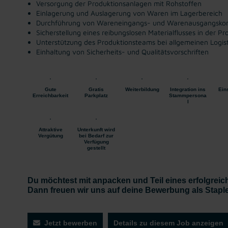
Versorgung der Produktionsanlagen mit Rohstoffen
Einlagerung und Auslagerung von Waren im Lagerbereich
Durchführung von Wareneingangs- und Warenausgangskon
Sicherstellung eines reibungslosen Materialflusses in der Pr
Unterstützung des Produktionsteams bei allgemeinen Logist
Einhaltung von Sicherheits- und Qualitätsvorschriften
Gute
Gratis
Weiterbildung
Integration ins
Ein
Erreichbarkeit
Parkplatz
Stammpersona
l
Attraktive
Unterkunft wird
Vergütung
bei Bedarf zur
Verfügung
gestellt
Du möchtest mit anpacken und Teil eines erfolgre
Dann freuen wir uns auf deine Bewerbung als Staple
Jetzt bewerben
Details zu diesem Job anzeigen