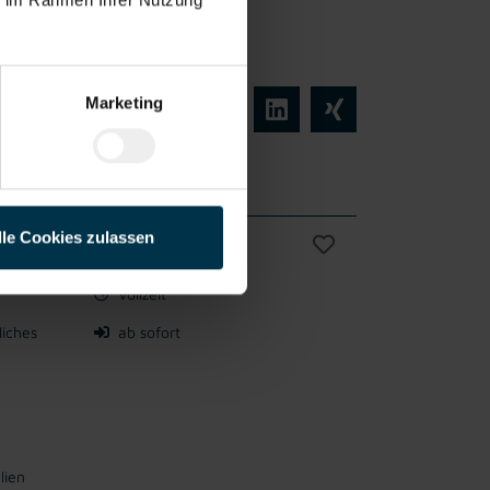
n bewirb dich jetzt!
Marketing
lle Cookies zulassen
 (m/w/d)
Vollzeit
liches
ab sofort
lien