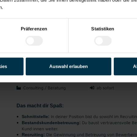
n.
Dann bewirb dich jetzt als Produktionsmitarbeiter:i
engagierten Teams in einem modernen Lebensmittelb
kennenzulernen!
Präferenzen
Statistiken
Jetzt bewerben
Details zu diesem Job anzeigen
Kunden- und Personalberater (m/w/d)
ies
Auswahl erlauben
A
Spielberg, Steiermark
ab EUR 35.400,00
Consulting / Beratung
ab sofort
Das macht dir Spaß:
In deiner Position bist du sowohl im Recruit
Schnittstelle
:
Du baust vertrauensvolle Be
Bestandskundenbetreuung:
Kund:innen weiter.
Die Gewinnung und Betreuung von Bewerbern,
Recruiting: