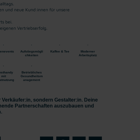
alltags.
nen und neue Kund:innen für unsere
ts bei.
eigenen Vertriebserfolg.
enevents
Aufstiegsmögli
Kaffee & Tee
Moderner
chkeiten
Arbeitsplatz
nsthandy
Betriebliches
mit
Gesundheitsm
atnutzung
anagement
r Verkäufer:in, sondern Gestalter:in. Deine
ehende Partnerschaften auszubauen und
.