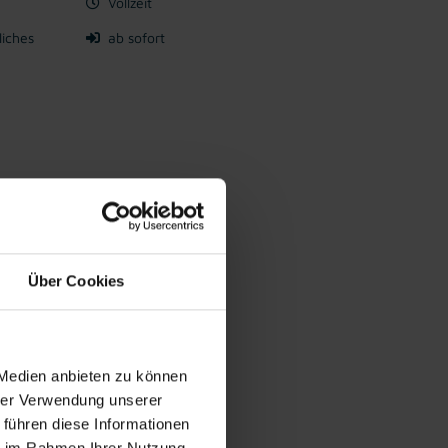
Vollzeit
liches
ab sofort
 Hygiene- und Qualitätsstandards
Über Cookies
pflegung
Kostenlose
Aus- u.
Weiterbildung
 Medien anbieten zu können
hrer Verwendung unserer
 führen diese Informationen
ie im Rahmen Ihrer Nutzung