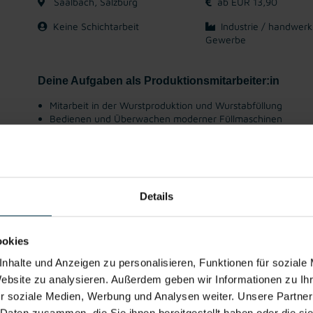
Saalbach, Salzburg
ab EUR 13,90
Keine Schichtarbeit
Industrie / handwerk
Gewerbe
Deine Aufgaben als Produktionsmitarbeiter:in
Mitarbeit in der Wurstproduktion und Wurstabfüllung
Bedienen und Überwachen moderner Füllmaschinen
Bedienung der Selchanlagen
Durchführung von Reinigungsarbeiten unter Einhaltung der
Einhaltung aller Sicherheits- und Hygienerichtlinien
Unterstützung bei einem reibungslosen Produktionsablauf
Details
Gute
Prämienmodell
Kostenlose
Kantine/
Ver
Erreichbarkeit
Getränke
Betriebsrestau
ookies
rant
nhalte und Anzeigen zu personalisieren, Funktionen für soziale
Website zu analysieren. Außerdem geben wir Informationen zu I
Bereit für deinen nächsten Karriereschritt?
r soziale Medien, Werbung und Analysen weiter. Unsere Partner
 Daten zusammen, die Sie ihnen bereitgestellt haben oder die s