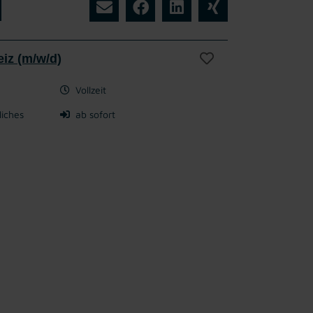
eiz (m/w/d)
Vollzeit
liches
ab sofort