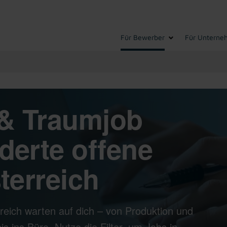
Für Bewerber
Für Unterne
& Traumjob
derte offene
terreich
reich warten auf dich – von Produktion und
s ins Büro. Nutze die Filter, um Jobs in