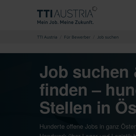
You are here:
TTI Austria
Für Bewerber
Job suchen
Job suchen 
finden – hun
Stellen in Ös
Hunderte offene Jobs in ganz Öster
Handwerk über Lager und Logistik bi