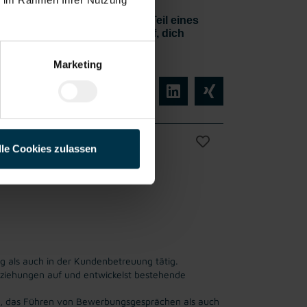
n Wurstproduktion und werde Teil eines
etrieb. Wir freuen uns darauf, dich
Marketing
lle Cookies zulassen
Vollzeit
ing als auch in der Kundenbetreuung tätig.
ziehungen auf und entwickelst bestehende
 das Führen von Bewerbungsgesprächen als auch