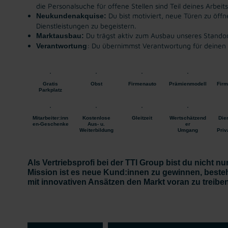
die Personalsuche für offene Stellen sind Teil deines Arbeits
Du bist motiviert, neue Türen zu öff
Neukundenakquise:
Dienstleistungen zu begeistern.
Du trägst aktiv zum Ausbau unseres Standor
Marktausbau:
: Du übernimmst Verantwortung für deinen 
Verantwortung
Gratis
Obst
Firmenauto
Prämienmodell
Firm
Parkplatz
Mitarbeiter:inn
Kostenlose
Gleitzeit
Wertschätzend
Die
en-Geschenke
Aus- u.
er
Weiterbildung
Umgang
Priv
Als Vertriebsprofi bei der TTI Group bist du nicht nu
Mission ist es neue Kund:innen zu gewinnen, best
mit innovativen Ansätzen den Markt voran zu treiben