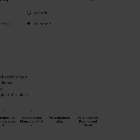
Vollzeit
liches
ab sofort
enbeziehungen
dienst
ge
ojektabschluss
ration ins
Unbefristetes
Vollzeitarbeits
Vereinbarkeit
mpersona
Dienstverhältni
platz
Familie und
l
s
Beruf