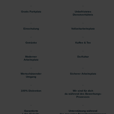
Gratis Parkplatz
Unbefristetes
Dienstverhältnis
Einschulung
Vollzeitarbeitsplatz
Getränke
Kaffee & Tee
Moderner
Du-Kultur
Arbeitsplatz
Wertschätzender
Sicherer Arbeitsplatz
Umgang
100% Diskretion
Wir sind für dich
da während des Bewerbungs-
Prozesses
Garantierte
Unterstützung während
Lohn-/Gehalts-
des gesamten Bewerbungsprozesses