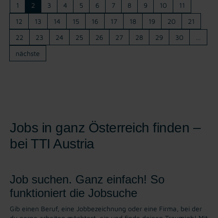
1
2
3
4
5
6
7
8
9
10
11
12
13
14
15
16
17
18
19
20
21
22
23
24
25
26
27
28
29
30
…
nächste
Jobs in ganz Österreich finden –
bei TTI Austria
Job suchen. Ganz einfach! So
funktioniert die Jobsuche
Gib einen Beruf, eine Jobbezeichnung oder eine Firma, bei der
du gerne arbeiten möchtest, ein und finde deinen Traumjob! Mit