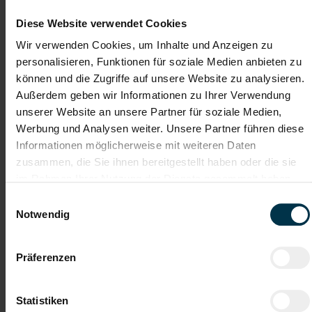
Diese Website verwendet Cookies
Gute Erreichbarkeit
Gratis Parkplatz
Wir verwenden Cookies, um Inhalte und Anzeigen zu
personalisieren, Funktionen für soziale Medien anbieten zu
Einschulung
Vollzeitarbeitsplatz
können und die Zugriffe auf unsere Website zu analysieren.
Außerdem geben wir Informationen zu Ihrer Verwendung
unserer Website an unsere Partner für soziale Medien,
Hinter jedem Erfolg steckt ein Talent.
Werbung und Analysen weiter. Unsere Partner führen diese
Informationen möglicherweise mit weiteren Daten
zusammen, die Sie ihnen bereitgestellt haben oder die sie
im Rahmen Ihrer Nutzung der Dienste gesammelt haben.
Wir verstehen, dass es schwierig sein kann, den
Einwilligungsauswahl
perfekten Job zu finden, aber genau das ist unser
Notwendig
Ziel: Einen Arbeitsplatz zu finden, der genau den
Vorstellungen, Bedürfnissen und Wünschen unserer
Bewerber*innen entspricht und sie auf ihren
Karriereweg zu begleiten.
Präferenzen
Statistiken