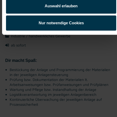
Auswahl erlauben
ab EUR 2.902,74
Vollzeit
Nur notwendige Cookies
Ab 3-Schicht
Industrie / handwerkliches Gewerbe
ab sofort
Dir macht Spaß:
Bestückung der Anlage und Programmierung der Materialien
in der jeweiligen Anlagensteuerung
Prüfung bzw. Dokumentation der Materialien lt.
Arbeitsanweisungen bzw. Prüfanweisungen und Prüfplänen
Wartung und Pflege bzw. Instandhaltung der Anlage
Logistikverantwortung im jeweiligen Anlagenbereich
Kontinuierliche Überwachung der jeweiligen Anlage auf
Prozesssicherheit