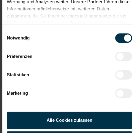
Werbung und Analysen weiter. Unsere Partner führen diese
Informationen möglicherweise mit weiteren Daten
zusammen, die Sie ihnen bereitgestellt haben oder die sie
Für Fragen steht dir in der Niederlassung Graz Frau
im Rahmen Ihrer Nutzung der Dienste gesammelt haben.
Kriwetz Victoria unter +43 5 7505 8063 zur Verfügung.
Einwilligungsauswahl
Notwendig
Mit WhatsApp bewerben
Präferenzen
Jetzt bewerben
Statistiken
Details zu diesem Job anzeigen
Marketing
Produktionsmitarbeiter:in in
Kalsdorf Vollzeit (m/w/d)
Alle Cookies zulassen
Kalsdorf, Steiermark