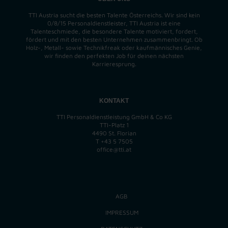
TTI Austria sucht die besten Talente Österreichs. Wir sind kein
0/8/15 Personaldienstleister, TTI Austria ist eine
Talenteschmiede, die besondere Talente motiviert, fordert,
fördert und mit den besten Unternehmen zusammenbringt. Ob
Holz-, Metall- sowie Technikfreak oder kaufmännisches Genie,
wir finden
den perfekten
Job für deinen nächsten
Karrieresprung.
KONTAKT
TTI Personaldienstleistung GmbH & Co KG
TTI-Platz 1
4490 St. Florian
T
+43 5 7505
office@tti.at
AGB
IMPRESSUM