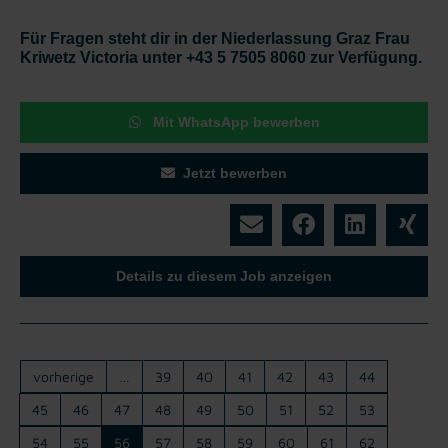
Für Fragen steht dir in der Niederlassung Graz Frau
Kriwetz Victoria unter +43 5 7505 8060 zur Verfügung.
Mit WhatsApp bewerben
Jetzt bewerben
Details zu diesem Job anzeigen
vorherige
…
39
40
41
42
43
44
45
46
47
48
49
50
51
52
53
54
55
56
57
58
59
60
61
62