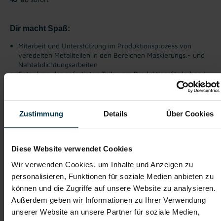
Dir macht Spaß:
Mitarbeit und Unterstützung im Produktionsprozess von
veredelten Metallteilen in den Bereichen Maskierungs.- und
Nahtabdichtungsarbeiten
Entnahme der gefertigten Teile vom Produktionsförderband
Qualitätskontrolle der pulverbeschichteten Teile
Einhaltung der Sicherheitsvorschriften
Zustimmung
Details
Über Cookies
Gratis Parkplatz
Unbefristetes
Dienstverhältnis
Diese Website verwendet Cookies
Vollzeitarbeitsplatz
Wir verwenden Cookies, um Inhalte und Anzeigen zu
personalisieren, Funktionen für soziale Medien anbieten zu
können und die Zugriffe auf unsere Website zu analysieren.
Worauf wartest du? Zeig uns dein Talent und bewirb
Außerdem geben wir Informationen zu Ihrer Verwendung
dich jetzt - wir freuen uns auf dich!
unserer Website an unsere Partner für soziale Medien,