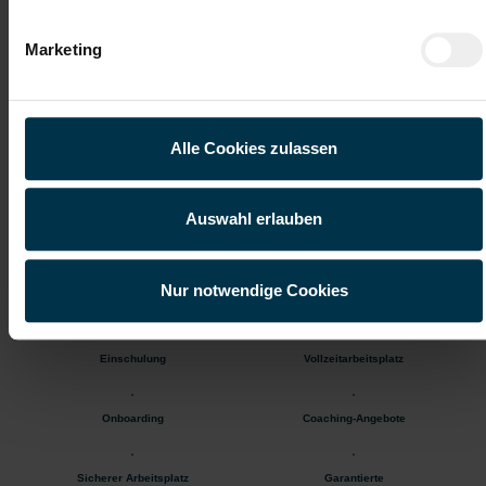
ab sofort
Marketing
Deine Aufgaben:
Lackieren von Klein- und Großbaugruppen nach Lackierplan
Selbstkontrolle zur Sicherstellung der geforderten Qualität
Alle Cookies zulassen
Vorbereitungs- und Finish-Arbeiten
Bestückung und Räumung der Lackieranlage
Reinigung des Arbeitsplatzes und der Werkzeuge
Auswahl erlauben
Gratis Parkplatz
Kantine/
Nur notwendige Cookies
Betriebsrestaurant
Einschulung
Vollzeitarbeitsplatz
Onboarding
Coaching-Angebote
Sicherer Arbeitsplatz
Garantierte