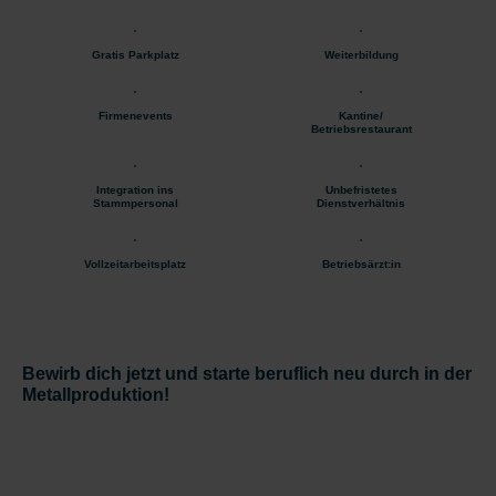
Gratis Parkplatz
Weiterbildung
Firmenevents
Kantine/
Betriebsrestaurant
Integration ins
Unbefristetes
Stammpersonal
Dienstverhältnis
Vollzeitarbeitsplatz
Betriebsärzt:in
Bewirb dich jetzt und starte beruflich neu durch in der
Metallproduktion!