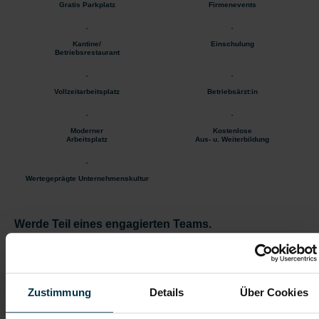
Gratis Parkplatz
Firmenevents
Kantine/
Einschulung
Betriebsrestaurant
Vollzeitarbeitsplatz
Betriebsärzt:in
Moderner
Kostenlose
Arbeitsplatz
Aus- u. Weiterbildung
Wertegeprägte Unternehmenskultur
Werde Teil eines engagierten Teams.
Übernimm Verantwortung für hochwertige
Stahlbauprojekte und gestalte deine Karriere aktiv.
Zustimmung
Details
Über Cookies