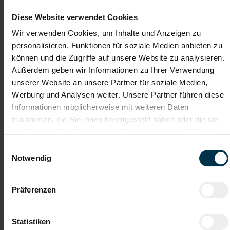
Mit WhatsApp bewerben
Diese Website verwendet Cookies
Wir verwenden Cookies, um Inhalte und Anzeigen zu
Jetzt bewerben
personalisieren, Funktionen für soziale Medien anbieten zu
können und die Zugriffe auf unsere Website zu analysieren.
Außerdem geben wir Informationen zu Ihrer Verwendung
unserer Website an unsere Partner für soziale Medien,
Details zu diesem Job anzeigen
Werbung und Analysen weiter. Unsere Partner führen diese
Informationen möglicherweise mit weiteren Daten
zusammen, die Sie ihnen bereitgestellt haben oder die sie
Lackiertechniker:in (m/w/d)
im Rahmen Ihrer Nutzung der Dienste gesammelt haben.
Einwilligungsauswahl
Nenzing, Vorarlberg
Notwendig
ab EUR 3.478,51
Vollzeit
Präferenzen
2-Schicht
Statistiken
Industrie / handwerkliches Gewerbe