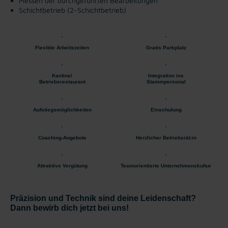
Messen der durchgeführten Bearbeitungen
Schichtbetrieb (2-Schichtbetrieb)
Flexible Arbeitszeiten
Gratis Parkplatz
Kantine/
Integration ins
Betriebsrestaurant
Stammpersonal
Aufstiegsmöglichkeiten
Einschulung
Coaching-Angebote
Herzlicher Betriebsrät:in
Attraktive Vergütung
Teamorientierte Unternehmenskultur
Präzision und Technik sind deine Leidenschaft?
Dann bewirb dich jetzt bei uns!