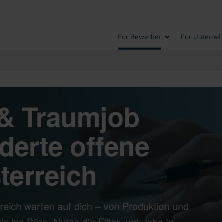
Für Bewerber
Für Unterne
& Traumjob
derte offene
terreich
reich warten auf dich – von Produktion und
s ins Büro. Nutze die Filter, um Jobs in