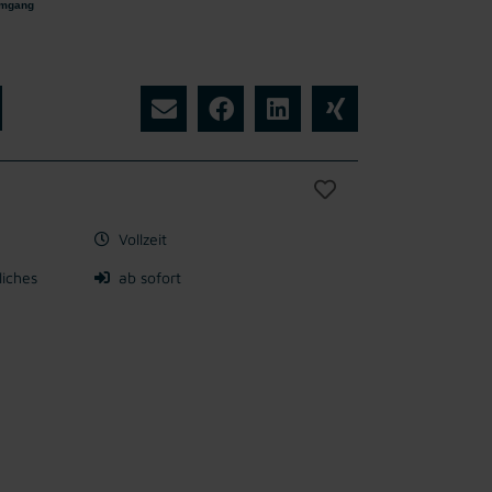
mgang
Vollzeit
liches
ab sofort