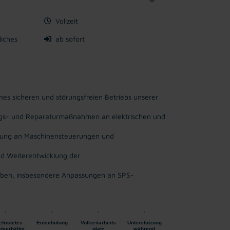
Vollzeit
liches
ab sofort
es sicheren und störungsfreien Betriebs unserer
ngs- und Reparaturmaßnahmen an elektrischen und
ebung an Maschinensteuerungen und
nd Weiterentwicklung der
aben, insbesondere Anpassungen an SPS-
fristetes
Einschulung
Vollzeitarbeits
Unterstützung
tverhältni
platz
während