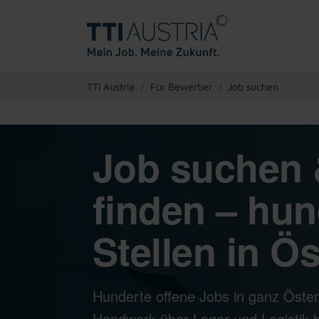
You are here:
TTI Austria
Für Bewerber
Job suchen
Job suchen 
finden – hun
Stellen in Ös
Hunderte offene Jobs in ganz Öster
Handwerk über Lager und Logistik bi