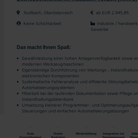
Nußbach, Oberösterreich
ab EUR 2.945,85
Keine Schichtarbeit
Industrie / handwerk
Gewerbe
Das macht Ihnen Spaß:
Gewährleistung einer hohen Anlagenverfügbarkeit sowie ein
modernen Werkzeugmaschinen
Eigenständige Durchführung von Wartungs-, Instandhaltu
elektronischen Komponenten
Systematische Fehleranalyse und effiziente Störungsbeh
Automatisierungssystemen
Mitarbeit bei der laufenden Dokumentation sowie Pflege u
Instandhaltungsdatenbank
Umsetzung kleinerer Programmier- und Optimierungsaufg
Steuerungen und einfachen Automatisierungslösungen
Gute
Gratis
Weiterbildung
Integration ins
Unbe
Erreichbarkeit
Parkplatz
Stammpersona
Diens