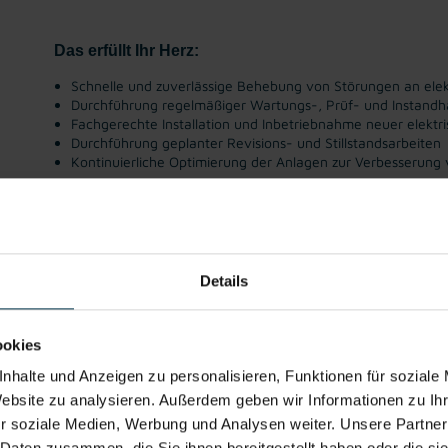
Das erfüllt Ihr Herz:
Schnelle und zuverlässige Behebung von Störungen an ele
Durchführung regelmäßiger Wartungs-, Prüf- und Instandh
Fachgerechte Installation und Inbetriebnahme neuer elekt
Durchführung geplanter Revisions- und Stillstandsarbeiten
Kontinuierliche Optimierung der Anlagen zur Verbesserung v
Gratis
Weiterbildung
Mitarbeiter:inn
Integration ins
Unbe
Parkplatz
en-Rabatte
Stammpersona
Diens
l
Details
Dann freuen wir uns auf Ihre Bewerbung als Betriebs
ookies
nhalte und Anzeigen zu personalisieren, Funktionen für soziale
Mit WhatsApp bewerben
Jetzt bewerben
Website zu analysieren. Außerdem geben wir Informationen zu I
r soziale Medien, Werbung und Analysen weiter. Unsere Partner
Details zu diesem Job anzeigen
 Daten zusammen, die Sie ihnen bereitgestellt haben oder die s