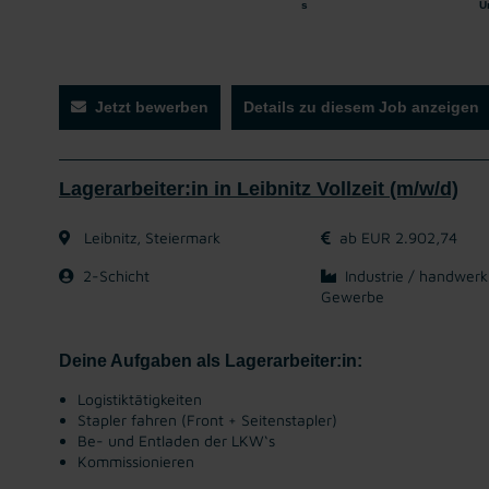
s
U
Jetzt bewerben
Details zu diesem Job anzeigen
Lagerarbeiter:in in Leibnitz Vollzeit (m/w/d)
Leibnitz, Steiermark
ab EUR 2.902,74
2-Schicht
Industrie / handwerk
Gewerbe
Deine Aufgaben als Lagerarbeiter:in:
Logistiktätigkeiten
Stapler fahren (Front + Seitenstapler)
Be- und Entladen der LKW‘s
Kommissionieren