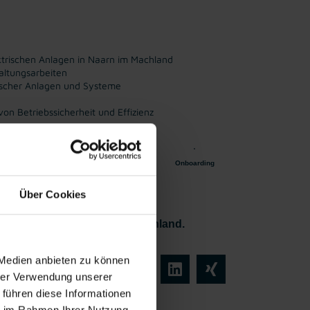
ktrischen Anlagen in Naarn im Machland
altungsarbeiten
rischer Anlagen und Systeme
on Betriebssicherheit und Effizienz
fristetes
Einschulung
Vollzeitarbeits
Onboarding
tverhältni
platz
s
Über Cookies
elektriker:in in Naarn im Machland.
 Medien anbieten zu können
hrer Verwendung unserer
 führen diese Informationen
ie im Rahmen Ihrer Nutzung