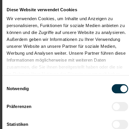
Details zu diesem Job anzeigen
Diese Website verwendet Cookies
Wir verwenden Cookies, um Inhalte und Anzeigen zu
personalisieren, Funktionen für soziale Medien anbieten zu
Mitarbeiter Schmelzmetallurgie
(m/w/d)
können und die Zugriffe auf unsere Website zu analysieren.
Außerdem geben wir Informationen zu Ihrer Verwendung
Linz, Oberösterreich
unserer Website an unsere Partner für soziale Medien,
Werbung und Analysen weiter. Unsere Partner führen diese
ab EUR 18,83
Informationen möglicherweise mit weiteren Daten
Vollzeit
zusammen, die Sie ihnen bereitgestellt haben oder die sie
im Rahmen Ihrer Nutzung der Dienste gesammelt haben.
Industrie / handwerkliches Gewerbe
Einwilligungsauswahl
ab sofort
Notwendig
Ihre Aufgaben
Präferenzen
Mitarbeit in der Abteilung Schmelzmetallurgie im laufenden
Produktionsbetrieb
Kennenlernen und Mitwirken im gesamten
Statistiken