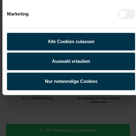
Produktionsbereich
Betreuung der Anlagen sowie Durchführung einfacher
Instandhaltungsarbeiten
Marketing
Schrittweises Einarbeiten in den Stahlherstellungsprozess auf
den vorhandenen Anlagen
Kranfahren (kabinengesteuert) im Stahlwerk
Bedienen eines Greifbaggers am Schrottplatz
Alle Cookies zulassen
Gute Erreichbarkeit
Gratis Parkplatz
Auswahl erlauben
Kantine/
Öffentliche
Betriebsrestaurant
Erreichbarkeit
Nur notwendige Cookies
Kostenlose
Wir sind für dich
Aus- u. Weiterbildung
da während des Bewerbungs-
Prozesses
Mit WhatsApp bewerben