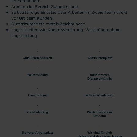
Förderbändern
Arbeiten im Bereich Gummitechnik
Selbstständige Einsätze oder Arbeiten im Zweierteam direkt
vor Ort beim Kunden
Gummizuschnitte mittels Zeichnungen
Lagerarbeiten wie Kommissionierung, Warenübernahme,
Lagerhaltung
Gute Erreichbarkeit
Gratis Parkplatz
Weiterbildung
Unbefristetes
Dienstverhältnis
Einschulung
Vollzeitarbeitsplatz
Pool-Fahrzeug
Wertschätzender
Umgang
Sicherer Arbeitsplatz
Wir sind für dich
da während des Bewerbungs-