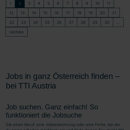
1
2
3
4
5
6
7
8
9
10
11
12
13
14
15
16
17
18
19
20
21
22
23
24
25
26
27
28
29
30
…
nächste
Jobs in ganz Österreich finden –
bei TTI Austria
Job suchen. Ganz einfach! So
funktioniert die Jobsuche
Gib einen Beruf, eine Jobbezeichnung oder eine Firma, bei der
du gerne arbeiten möchtest, ein und finde deinen Traumjob! Mit