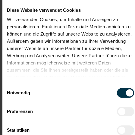
Diese Website verwendet Cookies
Gute Erreichbarkeit
Gratis Parkplatz
Wir verwenden Cookies, um Inhalte und Anzeigen zu
personalisieren, Funktionen für soziale Medien anbieten zu
Einschulung
Vollzeitarbeitsplatz
können und die Zugriffe auf unsere Website zu analysieren.
Außerdem geben wir Informationen zu Ihrer Verwendung
unserer Website an unsere Partner für soziale Medien,
Hinter jedem Erfolg steckt ein Talent.
Werbung und Analysen weiter. Unsere Partner führen diese
Informationen möglicherweise mit weiteren Daten
zusammen, die Sie ihnen bereitgestellt haben oder die sie
im Rahmen Ihrer Nutzung der Dienste gesammelt haben.
Wir verstehen, dass es schwierig sein kann, den
Einwilligungsauswahl
perfekten Job zu finden, aber genau das ist unser
Notwendig
Ziel: Einen Arbeitsplatz zu finden, der genau den
Vorstellungen, Bedürfnissen und Wünschen unserer
Bewerber*innen entspricht und sie auf ihren
Karriereweg zu begleiten.
Präferenzen
Statistiken