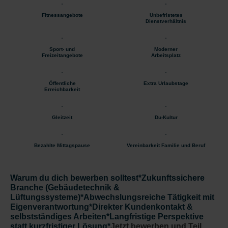
Fitnessangebote
Unbefristetes
Dienstverhältnis
Sport- und
Moderner
Freizeitangebote
Arbeitsplatz
Öffentliche
Extra Urlaubstage
Erreichbarkeit
Gleitzeit
Du-Kultur
Bezahlte Mittagspause
Vereinbarkeit Familie und Beruf
Warum du dich bewerben solltes
t*Zukunftssichere
Branche (Gebäudetechnik &
Lüftungssysteme)*Abwechslungsreiche Tätigkeit mit
Eigenverantwortung*Direkter Kundenkontakt &
selbstständiges Arbeiten*Langfristige Perspektive
statt kurzfristiger Lösung*
Jetzt bewerben und Teil