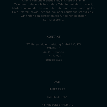
0/8/15 Personaldienstleister, TTI Austria ist eine
Talenteschmiede, die besondere Talente motiviert, fordert,
fördert und mit den besten Unternehmen zusammenbringt. Ob
Holz-, Metall- sowie Technikfreak oder kaufmännisches Genie,
wir finden
den perfekten
Job für deinen nächsten
Karrieresprung.
KONTAKT
TTI Personaldienstleistung GmbH & Co KG
TTI-Platz 1
4490 St. Florian
T
+43 5 7505
office@tti.at
AGB
IMPRESSUM
DATENSCHUTZ
HINWEISGEBERPORTAL