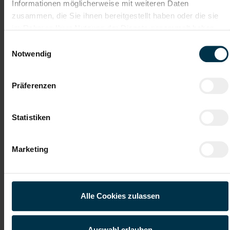
Informationen möglicherweise mit weiteren Daten
Mit WhatsApp bewerben
zusammen, die Sie ihnen bereitgestellt haben oder die sie
im Rahmen Ihrer Nutzung der Dienste gesammelt haben.
Jetzt bewerben
Einwilligungsauswahl
Notwendig
Präferenzen
Details zu diesem Job anzeigen
Statistiken
Lagerarbeiter 2 Schichtbetrieb
(m/w/d)
Marketing
Leoben-Hinterberg, Steiermark
ab EUR 2.782,90
Alle Cookies zulassen
Vollzeit
2-Schicht
Auswahl erlauben