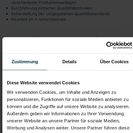
verschiedener Produktionsanlagen
Durchführung einfacher Qualitätskontrollen
Sicherstellung der vorgegebenen Qualitätsstandards
Mitarbeit im 3-Schichtbetrieb
Gute Erreichbarkeit
Gratis Parkplatz
Mitarbeiter:innen-Rabatte
Unbefristetes
Zustimmung
Details
Über Cookies
Dienstverhältnis
Vollzeitarbeitsplatz
Kostenlose, regionale
Jobberatung
Diese Website verwendet Cookies
Wir verwenden Cookies, um Inhalte und Anzeigen zu
Teamorientierte Unternehmenskultur
personalisieren, Funktionen für soziale Medien anbieten zu
können und die Zugriffe auf unsere Website zu analysieren.
Außerdem geben wir Informationen zu Ihrer Verwendung
Bewirb dich jetzt und werde Teil eines erfolgreichen
unserer Website an unsere Partner für soziale Medien,
Produktionsteams!
Werbung und Analysen weiter. Unsere Partner führen diese