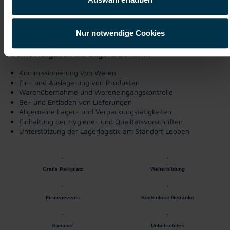
Industrie / handwerkliches Gewerbe
ab sofort
Nur notwendige Cookies
Deine Aufgaben als Lagerarbeiter:in
Kommissionierung von Waren
Ein- und Auslagerung von Produkten
Warenübernahme und Wareneingangskontrolle
Be- und Entladen von Lieferungen
Allgemeine Lager- und Verpackungstätigkeiten
Einhaltung der Hygiene- und Qualitätsvorschriften
Unterstützung der Lagerlogistik am Standort Leoben
Gratis Parkplatz
Weiterbildung
Firmenevents
Kostenlose Getränke
Kantine/
Unbefristetes