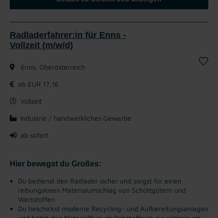
Radladerfahrer:in für Enns -
Vollzeit (m/w/d)
Enns, Oberösterreich
ab EUR 17,16
Vollzeit
Industrie / handwerkliches Gewerbe
ab sofort
Hier bewegst du Großes:
Du bedienst den Radlader sicher und sorgst für einen
reibungslosen Materialumschlag von Schüttgütern und
Wertstoffen
Du beschickst moderne Recycling- und Aufbereitungsanlagen
und hältst den Materialfluss im Rohstoffpark zuverlässig am