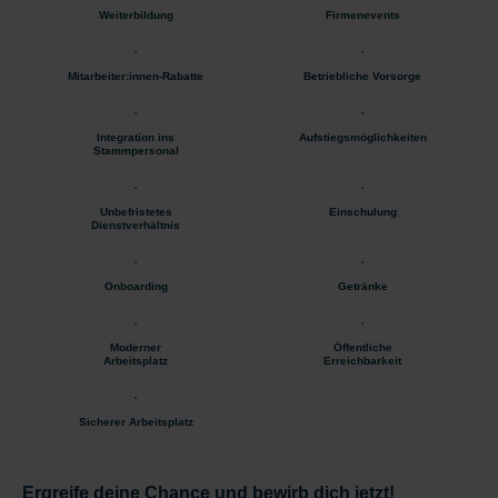
Weiterbildung
Firmenevents
Mitarbeiter:innen-Rabatte
Betriebliche Vorsorge
Integration ins
Aufstiegsmöglichkeiten
Stammpersonal
Unbefristetes
Einschulung
Dienstverhältnis
Onboarding
Getränke
Moderner
Öffentliche
Arbeitsplatz
Erreichbarkeit
Sicherer Arbeitsplatz
Ergreife deine Chance und bewirb dich jetzt!