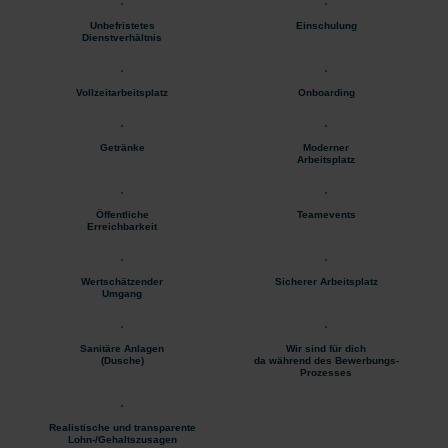
Unbefristetes
Einschulung
Dienstverhältnis
Vollzeitarbeitsplatz
Onboarding
Getränke
Moderner
Arbeitsplatz
Öffentliche
Teamevents
Erreichbarkeit
Wertschätzender
Sicherer Arbeitsplatz
Umgang
Sanitäre Anlagen
Wir sind für dich
(Dusche)
da während des Bewerbungs-
Prozesses
Realistische und transparente
Lohn-/Gehaltszusagen