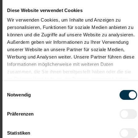
Details zu diesem Job anzeigen
Diese Website verwendet Cookies
Wir verwenden Cookies, um Inhalte und Anzeigen zu
personalisieren, Funktionen für soziale Medien anbieten zu
Schlosser:in für Enns - Vollzeit
können und die Zugriffe auf unsere Website zu analysieren.
(m/w/d)
Außerdem geben wir Informationen zu Ihrer Verwendung
unserer Website an unsere Partner für soziale Medien,
Enns, Oberösterreich
Werbung und Analysen weiter. Unsere Partner führen diese
ab EUR 3.086,00
Informationen möglicherweise mit weiteren Daten
zusammen, die Sie ihnen bereitgestellt haben oder die sie
Vollzeit
im Rahmen Ihrer Nutzung der Dienste gesammelt haben.
Ab 3-Schicht
Einwilligungsauswahl
Notwendig
Industrie / handwerkliches Gewerbe
ab sofort
Präferenzen
Das macht dir Spaß:
Statistiken
Reparatur- und Instandhaltungsarbeiten an