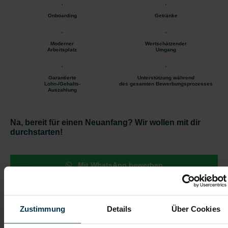
Onboarding
Getränke
Moderner
Wertschätzender
Arbeitsplatz
Umgang
Garantierte
Unterstützung während
Lohn-/Gehalts-
des gesamten Bewerbungsprozesses
Auszahlung
Na, bereit für einen Neuanfang? Wir wollen mit dir
durchstarten!
Mit WhatsApp bewerben
Jetzt bewerben
Zustimmung
Details
Über Cookies