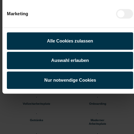
Aufbereitungsanlagen und Radlader
Fehlersuche und Störungsbehebung
Marketing
Gute Erreichbarkeit
Gratis Parkplatz
Alle Cookies zulassen
Weiterbildung
Mitarbeiter:innen-Rabatte
Auswahl erlauben
Integration ins
Aufstiegsmöglichkeiten
Stammpersonal
Nur notwendige Cookies
Unbefristetes
Einschulung
Dienstverhältnis
Vollzeitarbeitsplatz
Onboarding
Getränke
Moderner
Arbeitsplatz