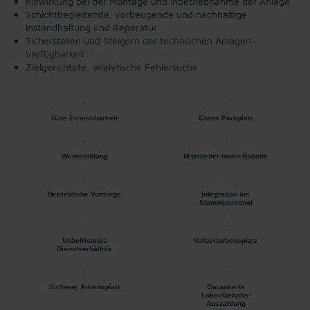
Mitwirkung bei der Montage und Inbetriebnahme der Anlage
Schichtbegleitende, vorbeugende und nachhaltige
Instandhaltung und Reparatur
Sicherstellen und Steigern der technischen Anlagen-
Verfügbarkeit
Zielgerichtete, analytische Fehlersuche
Gute Erreichbarkeit
Gratis Parkplatz
Weiterbildung
Mitarbeiter:innen-Rabatte
Betriebliche Vorsorge
Integration ins
Stammpersonal
Unbefristetes
Vollzeitarbeitsplatz
Dienstverhältnis
Sicherer Arbeitsplatz
Garantierte
Lohn-/Gehalts-
Auszahlung