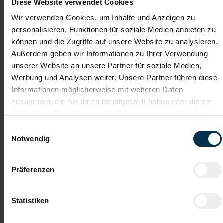
Diese Website verwendet Cookies
Wir verwenden Cookies, um Inhalte und Anzeigen zu
Mit WhatsApp bewerben
personalisieren, Funktionen für soziale Medien anbieten zu
können und die Zugriffe auf unsere Website zu analysieren.
Jetzt bewerben
Außerdem geben wir Informationen zu Ihrer Verwendung
unserer Website an unsere Partner für soziale Medien,
Werbung und Analysen weiter. Unsere Partner führen diese
Informationen möglicherweise mit weiteren Daten
Details zu diesem Job anzeigen
zusammen, die Sie ihnen bereitgestellt haben oder die sie
im Rahmen Ihrer Nutzung der Dienste gesammelt haben.
Einwilligungsauswahl
Elektrotechniker (m/w/d)
Notwendig
Linz, Oberösterreich
Präferenzen
ab EUR 3.832,26
Vollzeit
Statistiken
Tagesarbeitszeit