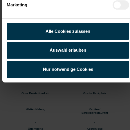
Industrie / handwerkliches Gewerbe
Marketing
ab sofort
Das wird dich erwarten
Alle Cookies zulassen
Elektrischer und mechanischer Aufbau von Kabinen und
Baugruppen
Installation und Verdrahtung von elektrischen Komponenten
Auswahl erlauben
Durchführung von Anpassungen und Upgrades gemäß
individueller Kundenanforderungen
Fehlersuche sowie Optimierung bestehender Systeme
Nur notwendige Cookies
Enge Teamarbeit unter Einhaltung geltender Standards
Gute Erreichbarkeit
Gratis Parkplatz
Weiterbildung
Kantine/
Betriebsrestaurant
Öffentliche
Kostenlose