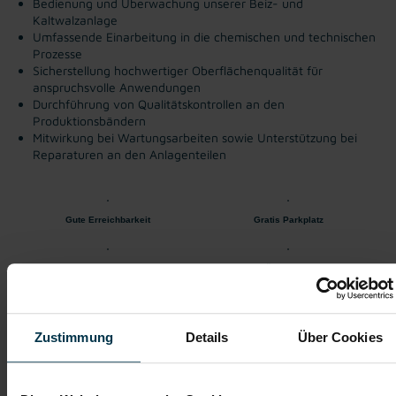
Bedienung und Überwachung unserer Beiz- und
Kaltwalzanlage
Umfassende Einarbeitung in die chemischen und technischen
Prozesse
Sicherstellung hochwertiger Oberflächenqualität für
anspruchsvolle Anwendungen
Durchführung von Qualitätskontrollen an den
Produktionsbändern
Mitwirkung bei Wartungsarbeiten sowie Unterstützung bei
Reparaturen an den Anlagenteilen
Gute Erreichbarkeit
Gratis Parkplatz
Einschulung
Öffentliche
Erreichbarkeit
Sicherer Arbeitsplatz
Wir sind für dich
Zustimmung
Details
Über Cookies
da während des Bewerbungs-
Prozesses