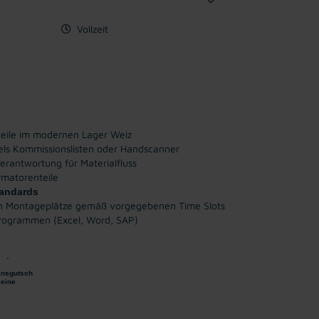
Vollzeit
eile im modernen Lager Weiz
els Kommissionslisten oder Handscanner
erantwortung für Materialfluss
rmatorenteile
tandards
en Montageplätze gemäß vorgegebenen Time Slots
rogrammen (Excel, Word, SAP)
nsgutsch
eine