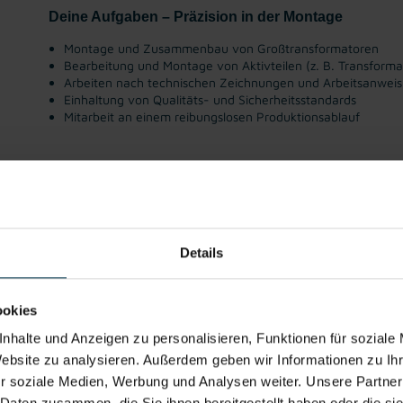
Deine Aufgaben – Präzision in der Montage
Montage und Zusammenbau von Großtransformatoren
Bearbeitung und Montage von Aktivteilen
(z. B. Transform
Arbeiten nach technischen Zeichnungen und Arbeitsanwei
Einhaltung von Qualitäts- und Sicherheitsstandards
Mitarbeit an einem reibungslosen Produktionsablauf
Gute
Kantine/
Essensgutsch
Betriebsärzt:in
Kos
Erreichbarkeit
Betriebsrestau
eine
re
rant
Job
Details
Du suchst einen
Montagejob in Gleisdorf Umgebun
oder eine
sichere Vollzeitstelle mit Zukunft
?
ookies
Dann bewirb dich jetzt und werde Teil eines starken
nhalte und Anzeigen zu personalisieren, Funktionen für soziale
Website zu analysieren. Außerdem geben wir Informationen zu I
Jetzt bewerben
Details zu diesem Job anzeigen
r soziale Medien, Werbung und Analysen weiter. Unsere Partner
 Daten zusammen, die Sie ihnen bereitgestellt haben oder die s