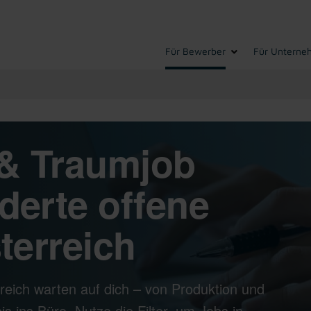
Für Bewerber
Für Unterne
& Traumjob
derte offene
terreich
reich warten auf dich – von Produktion und
s ins Büro. Nutze die Filter, um Jobs in