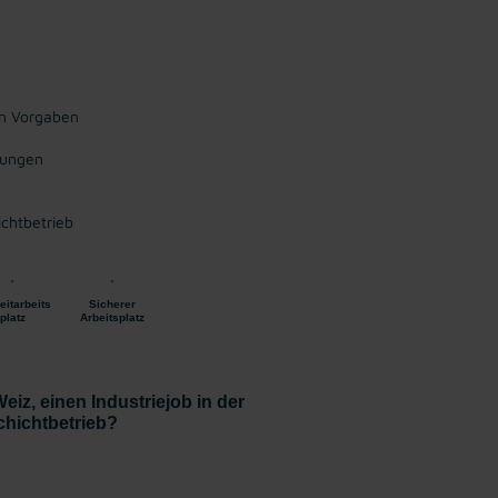
en Vorgaben
sungen
ichtbetrieb
eitarbeits
Sicherer
platz
Arbeitsplatz
iz, einen Industriejob in der
Schichtbetrieb?