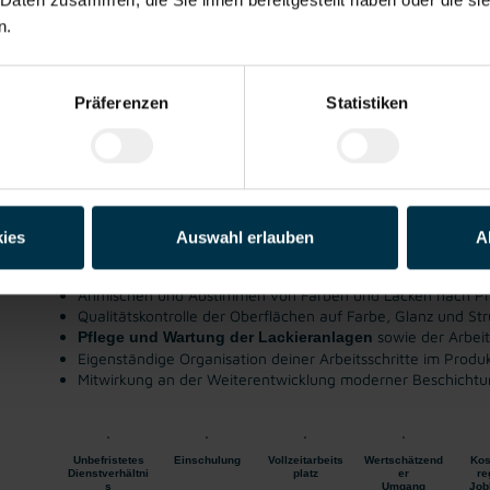
n.
Lackierer:in / Maler:in (m/w/d)
Jagerberg, Steiermark
ab EUR 2.864,21
Präferenzen
Statistiken
Industrie / handwerkliches
ab sofort
Gewerbe
Dein Beitrag, der Glanz verleiht:
ies
Auswahl erlauben
A
Fachgerechtes
Lackieren, Beschichten und Spritzen von
(Schleifen, Grundieren, Rei
Vorbereitung der Werkstücke
Anmischen und Abstimmen von Farben und Lacken nach P
Qualitätskontrolle der Oberflächen auf Farbe, Glanz und Str
sowie der Arbei
Pflege und Wartung der Lackieranlagen
Eigenständige Organisation deiner Arbeitsschritte im Produ
Mitwirkung an der Weiterentwicklung moderner Beschicht
Unbefristetes
Einschulung
Vollzeitarbeits
Wertschätzend
Kos
Dienstverhältni
platz
er
re
s
Umgang
Job