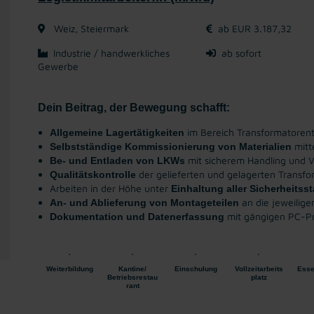
Weiz, Steiermark
ab EUR 3.187,32
Industrie / handwerkliches
ab sofort
Gewerbe
Dein Beitrag, der Bewegung schafft:
im Bereich Transformatorent
Allgemeine Lagertätigkeiten
mitt
Selbstständige Kommissionierung von Materialien
mit sicherem Handling und V
Be- und Entladen von LKWs
der gelieferten und gelagerten Transfo
Qualitätskontrolle
Arbeiten in der Höhe unter
Einhaltung aller Sicherheitss
an die jeweilig
An- und Ablieferung von Montageteilen
mit gängigen PC-P
Dokumentation und Datenerfassung
Weiterbildung
Kantine/
Einschulung
Vollzeitarbeits
Esse
Betriebsrestau
platz
rant