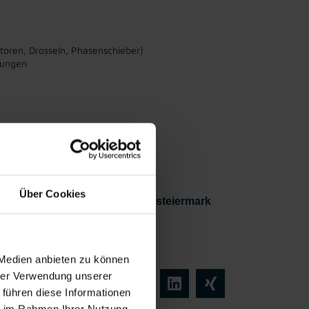
atoren, Drosseln, Phasenschieber)
sungen
tenlose,
gionale
beratung
Über Cookies
g
, einen
Industriejob in der Oststeiermark
 Industrieteams!
 Medien anbieten zu können
hrer Verwendung unserer
 führen diese Informationen
ie im Rahmen Ihrer Nutzung