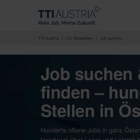
You are here:
TTI Austria
Für Bewerber
Job suchen
Job suchen 
finden – hun
Stellen in Ös
Hunderte offene Jobs in ganz Öster
Handwerk über Lager und Logistik bi