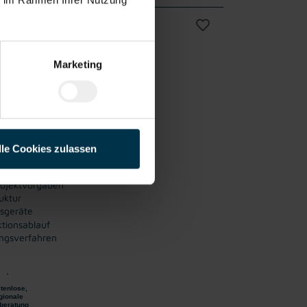
Vollzeit
Marketing
lle Cookies zulassen
 Holz- und Metalloberflächen
nigen)
rojektvorgaben
uktur
tsgeräte
ktionsablauf
ungsverfahren
tenlose,
gionale
beratung