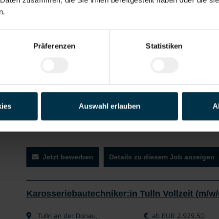
Übernahme und Kontrolle von Waren
n.
Be- und Entladen von LKWs
Ein- & Auslagerung der Ware, manuell und mit Stapler
Warenausgabe an Kunden
Präferenzen
Statistiken
Gute
Gratis
Betriebliche
Unbefristetes
Unte
Erreichbarkeit
Parkplatz
Vorsorge
Dienstverhältni
w
s
des 
Bewe
o
ies
Auswahl erlauben
A
Worauf wartest du? Zeig uns dein Talent und bewirb d
Jetzt bewerben
Details zu diesem Job anzeigen
Karosseriebautechniker:in Tulln Vollzeit (m/w/
Tulln an der Donau,
ab EUR 2.929,50