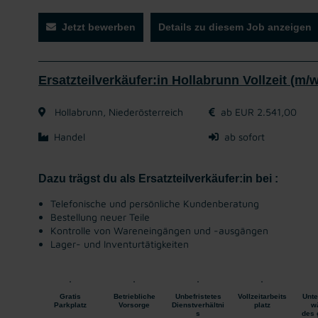
Jetzt bewerben
Details zu diesem Job anzeigen
Ersatzteilverkäufer:in Hollabrunn Vollzeit (m/w
Hollabrunn, Niederösterreich
ab EUR 2.541,00
Handel
ab sofort
Dazu trägst du als Ersatzteilverkäufer:in bei :
Telefonische und persönliche Kundenberatung
Bestellung neuer Teile
Kontrolle von Wareneingängen und -ausgängen
Lager- und Inventurtätigkeiten
Gratis
Betriebliche
Unbefristetes
Vollzeitarbeits
Unte
Parkplatz
Vorsorge
Dienstverhältni
platz
w
s
des 