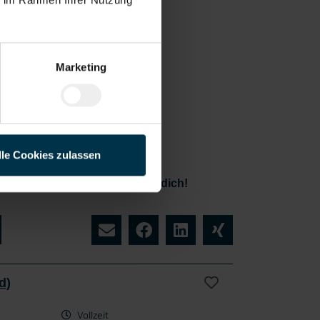
Marketing
rstützung
ährend
gesamten
rbungspr
zesses
lle Cookies zulassen
ich jetzt - wir freuen uns auf dich!
d)
Vollzeit