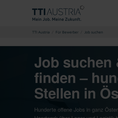
You are here:
TTI Austria
Für Bewerber
Job suchen
Job suchen 
finden – hun
Stellen in Ös
Hunderte offene Jobs in ganz Öster
Handwerk über Lager und Logistik bi