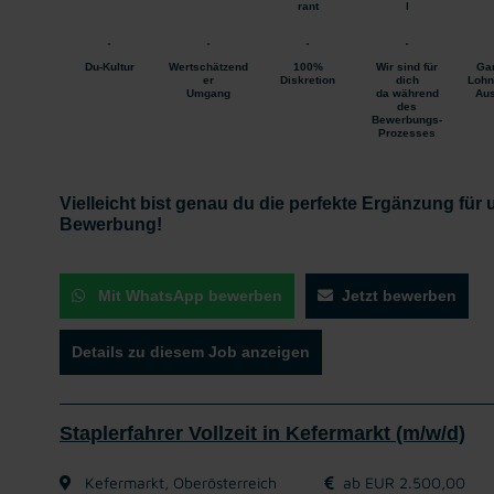
rant
l
Du-Kultur
Wertschätzend
100%
Wir sind für
Gar
er
Diskretion
dich
Lohn
Umgang
da während
Aus
des
Bewerbungs-
Prozesses
Vielleicht bist genau du die perfekte Ergänzung für
Bewerbung!
Mit WhatsApp bewerben
Jetzt bewerben
Details zu diesem Job anzeigen
Staplerfahrer Vollzeit in Kefermarkt (m/w/d)
Kefermarkt, Oberösterreich
ab EUR 2.500,00