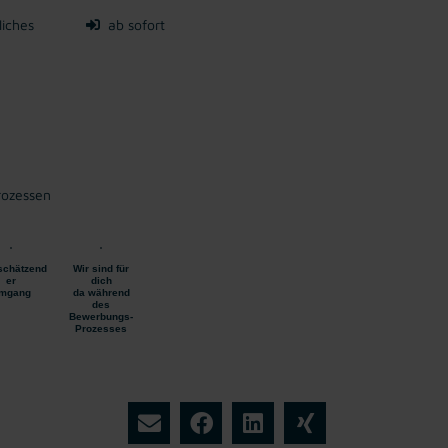
liches
ab sofort
rozessen
schätzend
Wir sind für
er
dich
mgang
da während
des
Bewerbungs-
Prozesses