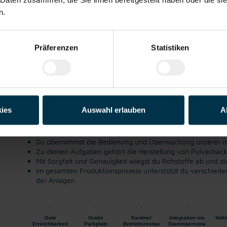
n.
Jetzt bewerben
Details zu diesem Job anzeigen
Präferenzen
Statistiken
Anlagenführer:in Wien Vollzeit (m/w/d)
Wien
ab EUR 2.929,50
Ab 3-Schicht
Sonstige Branche
ies
Auswahl erlauben
A
Dein Job als Anlagenführer:in:
Du übernimmst die Bedienung und Überwachung unserer m
Zu deinen Aufgaben gehört die Herstellung von Pulverba
Mit Sorgfalt und Genauigkeit wiegst du Rohstoffe ab und stel
Im gesamten Produktionsprozess unterstützt du verschieden
der Anlagen
Gute
Gratis
Kantine/
Integration ins
Vollz
Erreichbarkeit
Parkplatz
Betriebsrestau
Stammpersona