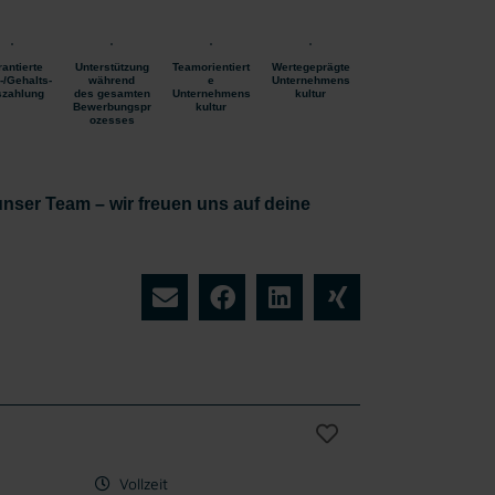
antierte
Unterstützung
Teamorientiert
Wertegeprägte
-/Gehalts-
während
e
Unternehmens
zahlung
des gesamten
Unternehmens
kultur
Bewerbungspr
kultur
ozesses
 unser Team – wir freuen uns auf deine
Vollzeit