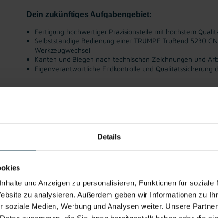
Dein zukünftiges Aufgabengebiet:
Fertigung hochwertiger Präzisionsteile mit höchstem Quali
Selbstständige Bedienung einer TRUMPF TruBend 5230 C
Werkzeugwechsel
Kanten und Biegen nach technischen Zeichnungen und Arb
Eigenverantwortliche Endkontrolle und Qualitätssicherung d
Gute
Gratis
Firmenevents
Einschulung
Vollz
Erreichbarkeit
Parkplatz
Details
Klingt spannend?
ookies
Dann bewirb dich jetzt – wir leiten deine Bewerbu
nhalte und Anzeigen zu personalisieren, Funktionen für soziale
Laimer weiter.
Website zu analysieren. Außerdem geben wir Informationen zu I
r soziale Medien, Werbung und Analysen weiter. Unsere Partner
 Daten zusammen, die Sie ihnen bereitgestellt haben oder die s