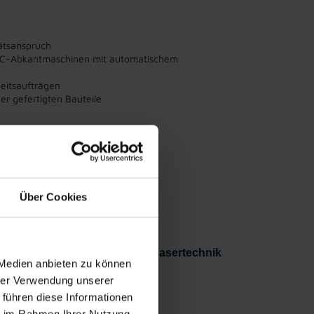
tätsanspruch
NC-Abkantmaschinen mit automatischem
eitsaufträgen
er gefertigten Bauteile
eitarbeits
Öffentliche
Attraktive
platz
Erreichbarkeit
Vergütung
Über Cookies
ng direkt und ohne Umwege an Lasertechnik
 Medien anbieten zu können
hrer Verwendung unserer
 führen diese Informationen
ie im Rahmen Ihrer Nutzung