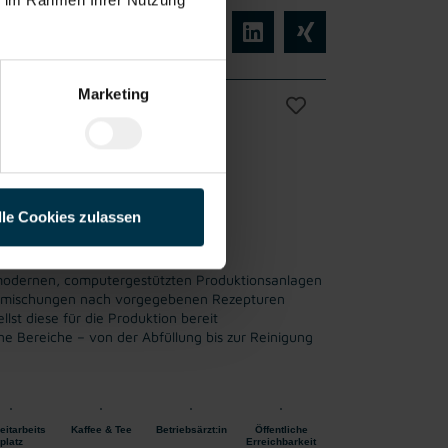
Marketing
Vollzeit
ab sofort
lle Cookies zulassen
odernen, computergestützten Produktionsanlagen
ckmischungen nach vorgegebenen Rezepturen
lst diese für die Produktion bereit
e Bereiche – von der Abfüllung bis zur Reinigung
eitarbeits
Kaffee & Tee
Betriebsärzt:in
Öffentliche
platz
Erreichbarkeit