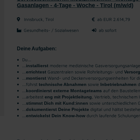
Gasanlagen - 4-Tage - Woche - Tirol (m/w/d)
Innsbruck, Tirol
ab EUR 2.614,79
Gesundheits- / Sozialwesen
ab sofort
Deine Aufgaben:
Du...
...
moderne medizinische Gasversorgungsanlage
installierst
...
Gaszentralen sowie Rohrleitungs- und
errichtest
Versor
...
Wand- und Deckenversorgungseinheiten für di
montierst
...führst
sowie
d
technische Abnahmen
Inbetriebnahmen
...
auf den Baustellen
koordinierst externe Montageteams
...arbeitest
, Vertrieb, technischem
eng mit Projektleitung
...
sowie unterschiedlichen 
stimmst Dich mit Kund:innen
...
digital und hältst besteh
dokumentierst Deine Projekte
...
durch laufende Schulungen 
entwickelst Dein Know-how