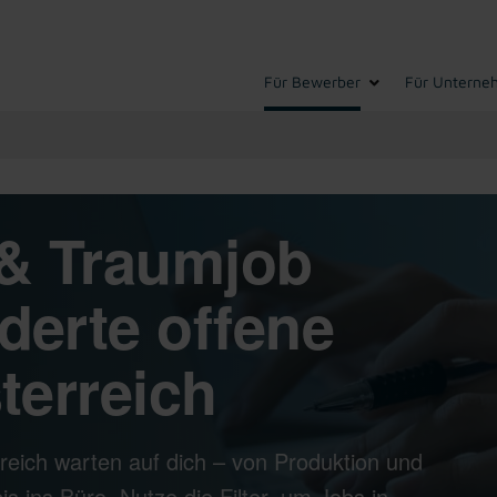
Für Bewerber
Für Unterne
& Traumjob
derte offene
terreich
reich warten auf dich – von Produktion und
s ins Büro. Nutze die Filter, um Jobs in