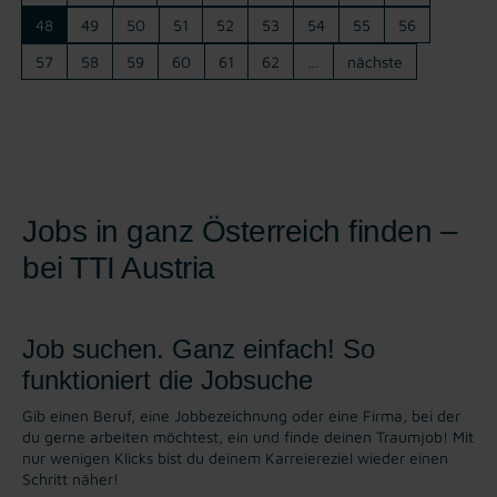
48
49
50
51
52
53
54
55
56
57
58
59
60
61
62
…
nächste
Jobs in ganz Österreich finden –
bei TTI Austria
Job suchen. Ganz einfach! So
funktioniert die Jobsuche
Gib einen Beruf, eine Jobbezeichnung oder eine Firma, bei der
du gerne arbeiten möchtest, ein und finde deinen Traumjob! Mit
nur wenigen Klicks bist du deinem Karreiereziel wieder einen
Schritt näher!