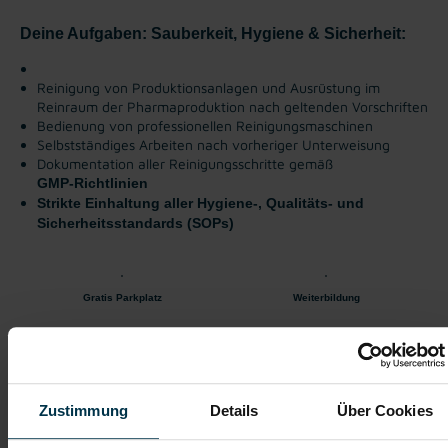
Deine Aufgaben: Sauberkeit, Hygiene & Sicherheit:
Reinigung von Produktionsanlagen und Ausrüstung im
Reinraum der Pharmaproduktion nach geltenden Vorschriften
Bedienung von professionellen Reinigungsmaschinen
Selbstständiges Arbeiten nach vorheriger Unterweisung
Dokumentation aller Reinigungsschritte gemäß
GMP‑Richtlinien
Strikte Einhaltung aller Hygiene-, Qualitäts- und
Sicherheitsstandards (SOPs)
Gratis Parkplatz
Weiterbildung
Kantine/
Unbefristetes
Betriebsrestaurant
Dienstverhältnis
Zustimmung
Details
Über Cookies
Vollzeitarbeitsplatz