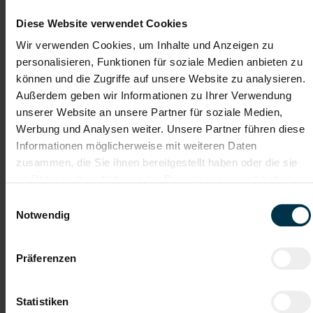
Diese Website verwendet Cookies
Dein nächster Schritt: Werde Teil eines wichtigen
Teams in der Pharmaindustrie!
Wir verwenden Cookies, um Inhalte und Anzeigen zu
personalisieren, Funktionen für soziale Medien anbieten zu
können und die Zugriffe auf unsere Website zu analysieren.
Außerdem geben wir Informationen zu Ihrer Verwendung
Wenn du Lust hast auf einen sicheren,
unserer Website an unsere Partner für soziale Medien,
verantwortungsvollen Job, in dem Sauberkeit,
Werbung und Analysen weiter. Unsere Partner führen diese
Hygiene und Zuverlässigkeit zählen – dann zögere
Informationen möglicherweise mit weiteren Daten
nicht. Bewirb dich jetzt und starte durch als
zusammen, die Sie ihnen bereitgestellt haben oder die sie
Industriereiniger:in im Reinraum!
im Rahmen Ihrer Nutzung der Dienste gesammelt haben.
Einwilligungsauswahl
Notwendig
Jetzt bewerben & Teil eines starken Teams werden!
Präferenzen
Mit WhatsApp bewerben
Statistiken