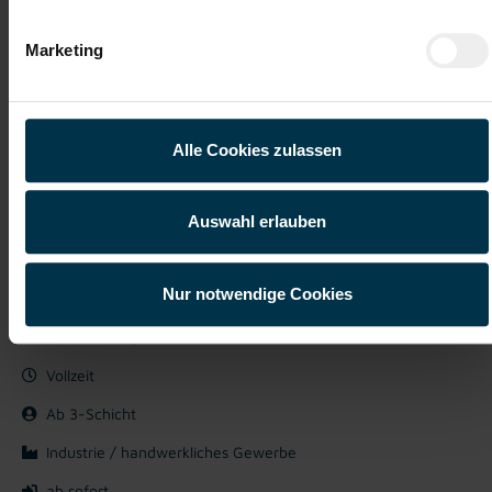
Jetzt bewerben
Marketing
Details zu diesem Job anzeigen
Alle Cookies zulassen
Produktionsmitarbeiter:in in
Auswahl erlauben
Lannach für die Pharmaindustrie -
Vollueit (m/w/d)
Nur notwendige Cookies
Lannach, Steiermark
ab EUR 3.110,76
Vollzeit
Ab 3-Schicht
Industrie / handwerkliches Gewerbe
ab sofort