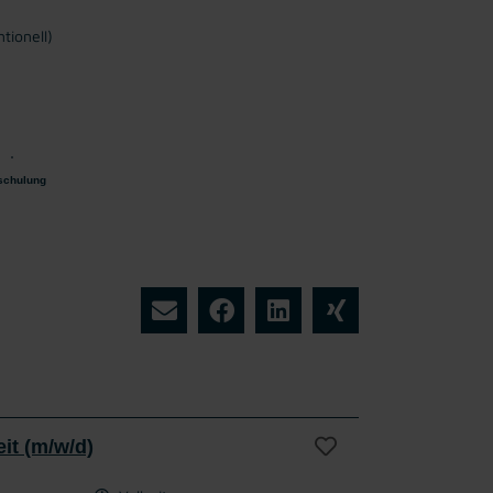
tionell)
schulung
eit (m/w/d)