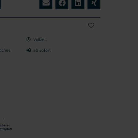
Vollzeit
liches
ab sofort
icherer
eitsplatz