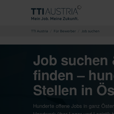
You are here:
TTI Austria
Für Bewerber
Job suchen
Job suchen 
finden – hun
Stellen in Ös
Hunderte offene Jobs in ganz Öster
Handwerk über Lager und Logistik bi