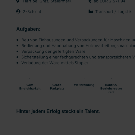
Hart bei Graz, Steiermark
ab EUR 2.571,94
2-Schicht
Transport / Logistik
Aufgaben:
Bau von Einhausungen und Verpackungen für Maschinen un
Bedienung und Handhabung von Holzbearbeitungsmaschin
Verpackung der gefertigten Ware
Sicherstellung einer fachgerechten und transportsicheren 
Verladung der Ware mittels Stapler
Gute
Gratis
Weiterbildung
Kantine/
Erreichbarkeit
Parkplatz
Betriebsrestau
rant
Hinter jedem Erfolg steckt ein Talent.