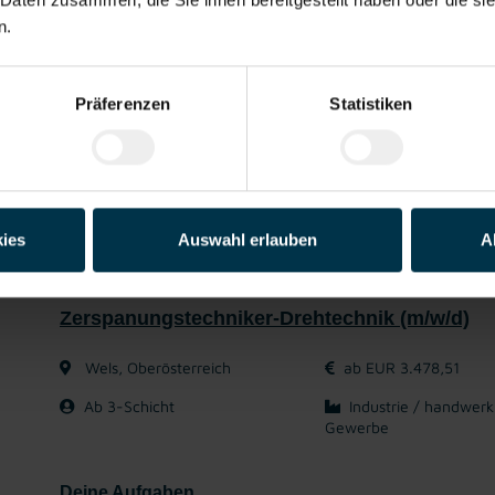
n.
Gute
Gratis
Weiterbildung
Kantine/
Ein
Erreichbarkeit
Parkplatz
Betriebsrestau
rant
Präferenzen
Statistiken
Mit WhatsApp bewerben
Jetzt bewerben
Details zu diesem Job anzeigen
ies
Auswahl erlauben
A
Zerspanungstechniker-Drehtechnik (m/w/d)
Wels, Oberösterreich
ab EUR 3.478,51
Ab 3-Schicht
Industrie / handwerk
Gewerbe
Deine Aufgaben