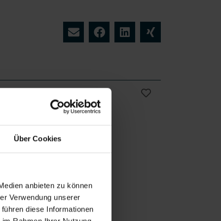
Vollzeit
ng
ab sofort
Über Cookies
 Medien anbieten zu können
hrer Verwendung unserer
 führen diese Informationen
ie im Rahmen Ihrer Nutzung