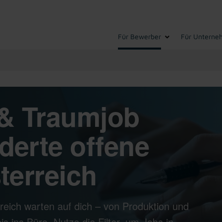
Für Bewerber
Für Unterne
& Traumjob
derte offene
terreich
reich warten auf dich – von Produktion und
s ins Büro. Nutze die Filter, um Jobs in