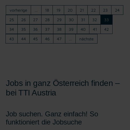
vorherige
…
18
19
20
21
22
23
24
25
26
27
28
29
30
31
32
33
34
35
36
37
38
39
40
41
42
43
44
45
46
47
…
nächste
Jobs in ganz Österreich finden –
bei TTI Austria
Job suchen. Ganz einfach! So
funktioniert die Jobsuche