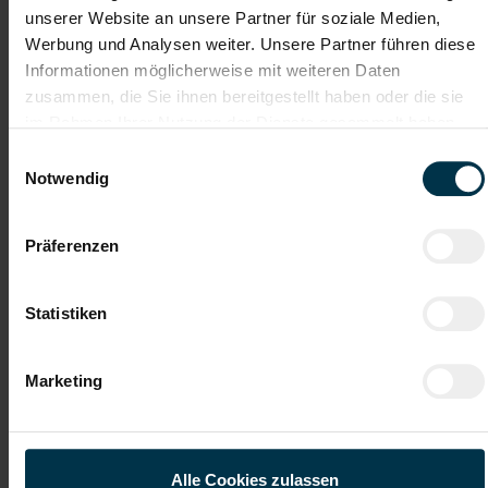
unserer Website an unsere Partner für soziale Medien,
Werbung und Analysen weiter. Unsere Partner führen diese
Mit WhatsApp bewerben
Informationen möglicherweise mit weiteren Daten
zusammen, die Sie ihnen bereitgestellt haben oder die sie
Jetzt bewerben
im Rahmen Ihrer Nutzung der Dienste gesammelt haben.
Einwilligungsauswahl
Notwendig
Details zu diesem Job anzeigen
Präferenzen
Buchhalter (m/w/d)
Statistiken
Linz, Oberösterreich
Marketing
ab EUR 2.700,00
Vollzeit
Tagesarbeitszeit
Alle Cookies zulassen