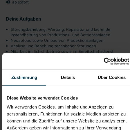
ab sofort
Deine Aufgaben
Störungsbehebung, Wartung, Reparatur und laufende
Instandhaltung von Produktions- und Betriebsanlagen
Neuaufbau sowie Umbau von Produktionsanlagen
Analyse und Behebung technischer Störungen
Mitarbeit im Schichtbetrieb sowie im Bereitschaftsdienst
Gute Erreichbarkeit
Einschulung
Zustimmung
Details
Über Cookies
Vollzeitarbeitsplatz
Kostenlose
Aus- u. Weiterbildung
Diese Website verwendet Cookies
Wir verwenden Cookies, um Inhalte und Anzeigen zu
Wir sind für dich
da während des Bewerbungs-
personalisieren, Funktionen für soziale Medien anbieten zu
Prozesses
können und die Zugriffe auf unsere Website zu analysieren.
Außerdem geben wir Informationen zu Ihrer Verwendung