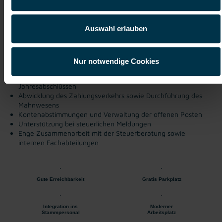
Consulting / Beratung
ab sofort
Auswahl erlauben
Deine Aufgaben
Nur notwendige Cookies
selbstständige Durchführung der laufenden Buchhaltung
Mitarbeit bei der Erstellung von Monats- und
Jahresabschlüssen
Abwicklung des Zahlungsverkehrs sowie Durchführung des
Mahnwesens
Kontenabstimmungen und Verwaltung der offenen Posten
Unterstützung bei steuerlichen Meldungen
Enge Zusammenarbeit mit der Steuerberatung sowie
internen Fachabteilungen
Gute Erreichbarkeit
Gratis Parkplatz
Integration ins
Moderner
Stammpersonal
Arbeitsplatz