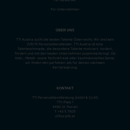
Für Unternehmen
ÜBER UNS
TTI Austria sucht die besten Talente Österreichs. Wir sind kein
0/8/15 Personaldienstleister, TTI Austria ist eine
Talenteschmiede, die besondere Talente motiviert, fordert,
fördert und mit den besten Unternehmen zusammenbringt. Ob
Holz-, Metall- sowie Technikfreak oder kaufmännisches Genie,
wir finden
den perfekten
Job für deinen nächsten
Karrieresprung.
KONTAKT
TTI Personaldienstleistung GmbH & Co KG
TTI-Platz 1
4490 St. Florian
T
+43 5 7505
office@tti.at