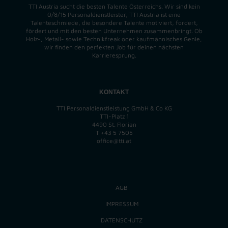
TTI Austria sucht die besten Talente Österreichs. Wir sind kein
0/8/15 Personaldienstleister, TTI Austria ist eine
Talenteschmiede, die besondere Talente motiviert, fordert,
fördert und mit den besten Unternehmen zusammenbringt. Ob
Holz-, Metall- sowie Technikfreak oder kaufmännisches Genie,
wir finden
den perfekten
Job für deinen nächsten
Karrieresprung.
KONTAKT
TTI Personaldienstleistung GmbH & Co KG
TTI-Platz 1
4490 St. Florian
T
+43 5 7505
office@tti.at
AGB
IMPRESSUM
DATENSCHUTZ