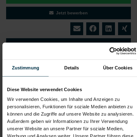
Jetzt bewerben
Details zu diesem Job anzeigen
Elektriker:in Liezen Vollzeit
Zustimmung
Details
Über Cookies
(m/w/d)
Liezen, Steiermark
Diese Website verwendet Cookies
ab EUR 3.478,51
Wir verwenden Cookies, um Inhalte und Anzeigen zu
personalisieren, Funktionen für soziale Medien anbieten zu
Vollzeit
können und die Zugriffe auf unsere Website zu analysieren.
2-Schicht
Außerdem geben wir Informationen zu Ihrer Verwendung
unserer Website an unsere Partner für soziale Medien,
Energie / Pharma
Werbung und Analysen weiter. Unsere Partner führen diese