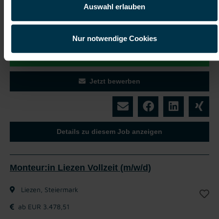
Auswahl erlauben
Werde Teil unseres Teams und bring deine Stärken in
der Schaltschrankmontage ein.
Nur notwendige Cookies
Mit WhatsApp bewerben
Jetzt bewerben
Details zu diesem Job anzeigen
Monteur:in Liezen Vollzeit (m/w/d)
Liezen, Steiermark
ab EUR 3.478,51