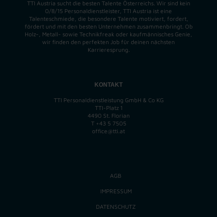
TTI Austria sucht die besten Talente Österreichs. Wir sind kein
0/8/15 Personaldienstleister, TTI Austria ist eine
Talenteschmiede, die besondere Talente motiviert, fordert,
fördert und mit den besten Unternehmen zusammenbringt. Ob
Holz-, Metall- sowie Technikfreak oder kaufmännisches Genie,
wir finden
den perfekten
Job für deinen nächsten
Karrieresprung.
KONTAKT
TTI Personaldienstleistung GmbH & Co KG
TTI-Platz 1
4490 St. Florian
T
+43 5 7505
office@tti.at
AGB
IMPRESSUM
DATENSCHUTZ