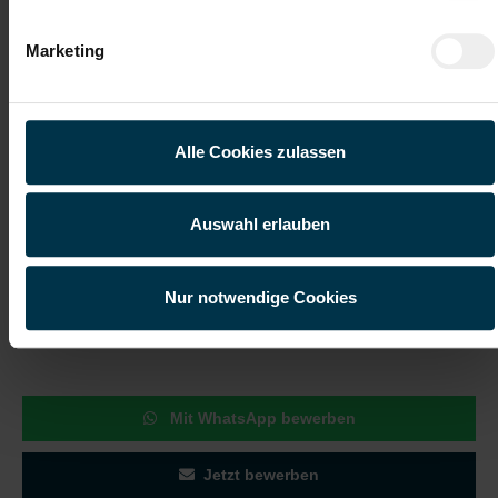
Qualitätssicherung im Produktionsprozess
Marketing
Gute Erreichbarkeit
Flexible Arbeitszeiten
Alle Cookies zulassen
Gratis Parkplatz
Weiterbildung
Kantine/
Öffentliche
Auswahl erlauben
Betriebsrestaurant
Erreichbarkeit
Wir sind für dich
Nur notwendige Cookies
da während des Bewerbungs-
Prozesses
Mit WhatsApp bewerben
Jetzt bewerben