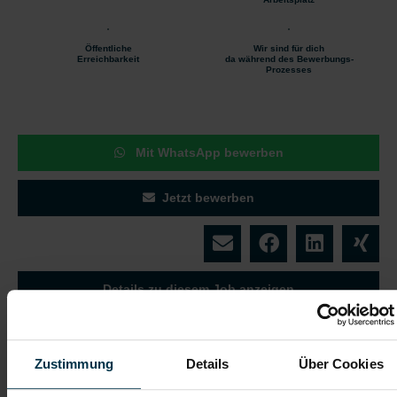
Öffentliche
Wir sind für dich
Erreichbarkeit
da während des Bewerbungs-
Prozesses
Mit WhatsApp bewerben
Jetzt bewerben
Details zu diesem Job anzeigen
Messtechniker (m/w/d)
Zustimmung
Details
Über Cookies
Linz, Oberösterreich