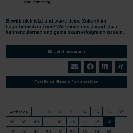
Beste Jobberatung
Bewirb dich jetzt und starte deine Zukunft im
Lagerbereich mit uns! Wir freuen uns darauf, dich
kennenzulernen und gemeinsam erfolgreich zu sein.
Jetzt bewerben
Details zu diesem Job anzeigen
vorherige
…
31
32
33
34
35
36
37
38
39
40
41
42
43
44
45
46
47
48
49
50
51
52
53
54
55