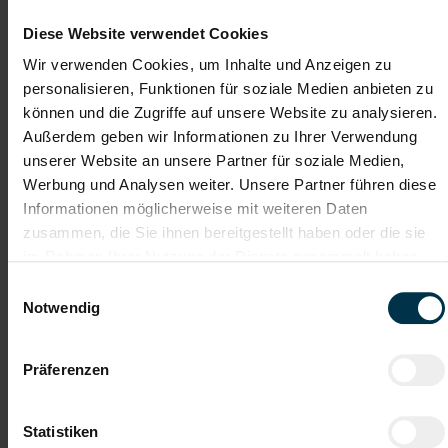
ab EUR 3.410,30
Diese Website verwendet Cookies
Wir verwenden Cookies, um Inhalte und Anzeigen zu
Vollzeit
personalisieren, Funktionen für soziale Medien anbieten zu
2-Schicht
können und die Zugriffe auf unsere Website zu analysieren.
Industrie / handwerkliches Gewerbe
Außerdem geben wir Informationen zu Ihrer Verwendung
unserer Website an unsere Partner für soziale Medien,
ab sofort
Werbung und Analysen weiter. Unsere Partner führen diese
Informationen möglicherweise mit weiteren Daten
Deine Aufgaben
zusammen, die Sie ihnen bereitgestellt haben oder die sie
im Rahmen Ihrer Nutzung der Dienste gesammelt haben.
Durchführung von Laservermessungen und Kompensation
von Linear- und Rundachsen
Einwilligungsauswahl
Geometrische Überprüfung von Maschinen und Erstellen von
Notwendig
Messprotokollen
Ursachenanalyse und Umsetzung von Korrekturmaßnahmen
bei Abweichungen
Präferenzen
Durchführung und Dokumentation von Messaufgaben bei
Neuentwicklungen
Erstellung von Reklamationen und Qualitätsdokumenten
Statistiken
Planung und Abstimmung von Maßnahmen zur