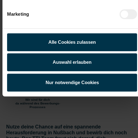
kontinuierlichen Verbesserung
Marketing
Gratis Parkplatz
Weiterbildung
Alle Cookies zulassen
Kantine/
Unbefristetes
Betriebsrestaurant
Dienstverhältnis
Auswahl erlauben
Einschulung
Vollzeitarbeitsplatz
Onboarding
Moderner
Nur notwendige Cookies
Arbeitsplatz
Wir sind für dich
da während des Bewerbungs-
Prozesses
Nutze deine Chance auf eine spannende
Herausforderung in Nußbach und bewirb dich noch