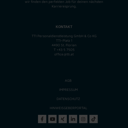
wir finden
den perfekten
Job für deinen nächsten
Karrieresprung.
KONTAKT
TTI Personaldienstleistung GmbH & Co KG
TTI-Platz 1
4490 St. Florian
T
+43 5 7505
office@tti.at
AGB
IMPRESSUM
DATENSCHUTZ
HINWEISGEBERPORTAL