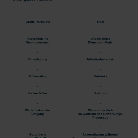
Gratis Parkplatz
Obst
Integration ins
Unbefristetes
Stammpersonal
Dienstverhältnis
Einschulung
Teilzeitarbeitsplatz
Onboarding
Getränke
Kaffee & Tee
Du-Kultur
Wertschätzender
Wir sind für dich
Umgang
da während des Bewerbungs-
Prozesses
Garantierte
Unterstützung während