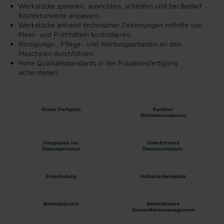
Werkstücke spannen, ausrichten, schleifen und bei Bedarf
Korrekturwerte anpassen.
Werkstücke anhand technischer Zeichnungen mithilfe von
Mess- und Prüfmitteln kontrollieren.
Reinigungs-, Pflege- und Wartungsarbeiten an den
Maschinen durchführen.
Hohe Qualitätsstandards in der Präzisionsfertigung
sicherstellen.
Gratis Parkplatz
Kantine/
Betriebsrestaurant
Integration ins
Unbefristetes
Stammpersonal
Dienstverhältnis
Einschulung
Vollzeitarbeitsplatz
Betriebsärzt:in
Betriebliches
Gesundheitsmanagement