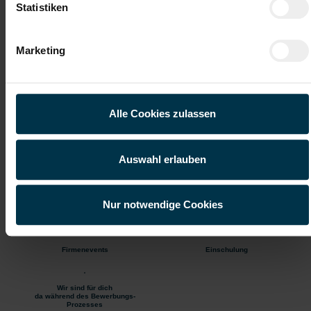
Sonstige Branche
Statistiken
ab sofort
Marketing
Deine Aufgaben
Alle Cookies zulassen
Produktion: Zusammenbau von Bauteilen (z. B. Lampen,
Kabel, Stecksysteme)
Verpackung: Verpacken, Etikettieren und Palettieren
Auswahl erlauben
Einhaltung von Qualitäts- und Sicherheitsvorschriften
Nur notwendige Cookies
Gute Erreichbarkeit
Weiterbildung
Firmenevents
Einschulung
Wir sind für dich
da während des Bewerbungs-
Prozesses