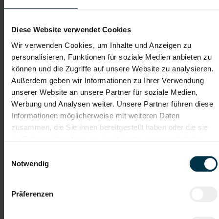
verschiedenen Branchen und Bereichen. Jetzt
bewerben und Traumjob finden! Wir freuen uns auf
ein Kennenlernen!
Diese Website verwendet Cookies
Wir verwenden Cookies, um Inhalte und Anzeigen zu
Jetzt bewerben
personalisieren, Funktionen für soziale Medien anbieten zu
können und die Zugriffe auf unsere Website zu analysieren.
Außerdem geben wir Informationen zu Ihrer Verwendung
unserer Website an unsere Partner für soziale Medien,
Werbung und Analysen weiter. Unsere Partner führen diese
Details zu diesem Job anzeigen
Informationen möglicherweise mit weiteren Daten
zusammen, die Sie ihnen bereitgestellt haben oder die sie
im Rahmen Ihrer Nutzung der Dienste gesammelt haben.
Mitarbeiter Produktion und
Verpackung (m/w/d)
Einwilligungsauswahl
Notwendig
Peuerbach, Oberösterreich
ab EUR 2.326,86
Präferenzen
Vollzeit