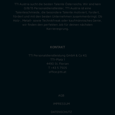
TTI Austria sucht die besten Talente Österreichs. Wir sind kein
0/8/15 Personaldienstleister, TTI Austria ist eine
Talenteschmiede, die besondere Talente motiviert, fordert,
fördert und mit den besten Unternehmen zusammenbringt. Ob
Holz-, Metall- sowie Technikfreak oder kaufmännisches Genie,
wir finden
den perfekten
Job für deinen nächsten
Karrieresprung.
KONTAKT
TTI Personaldienstleistung GmbH & Co KG
TTI-Platz 1
4490 St. Florian
T
+43 5 7505
office@tti.at
AGB
IMPRESSUM
DATENSCHUTZ