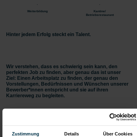
Weiterbildung
Kantine/
Betriebsrestaurant
Hinter jedem Erfolg steckt ein Talent.
Wir verstehen, dass es schwierig sein kann, den
perfekten Job zu finden, aber genau das ist unser
Ziel: Einen Arbeitsplatz zu finden, der genau den
Vorstellungen, Bedürfnissen und Wünschen unserer
Bewerber*innen entspricht und sie auf ihren
Karriereweg zu begleiten.
Mit nur einer Bewerbung bekommt man bei uns
Zugang zu zahlreichen Jobangeboten in
Zustimmung
Details
Über Cookies