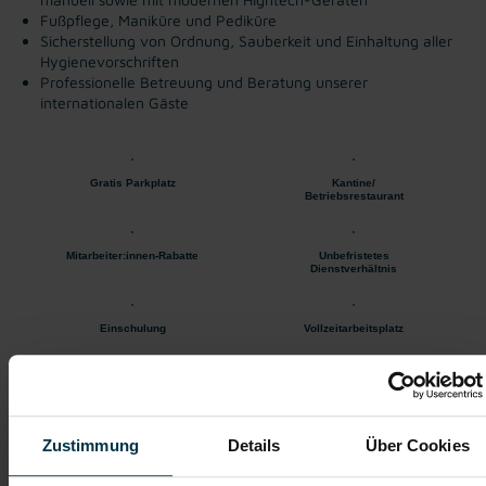
Fußpflege, Maniküre und Pediküre
Sicherstellung von Ordnung, Sauberkeit und Einhaltung aller
Hygienevorschriften
Professionelle Betreuung und Beratung unserer
internationalen Gäste
Gratis Parkplatz
Kantine/
Betriebsrestaurant
Mitarbeiter:innen-Rabatte
Unbefristetes
Dienstverhältnis
Einschulung
Vollzeitarbeitsplatz
Kostenlose
Wertschätzender
Aus- u. Weiterbildung
Umgang
Zustimmung
Details
Über Cookies
Sicherer Arbeitsplatz
Teamorientierte Unternehmenskultur