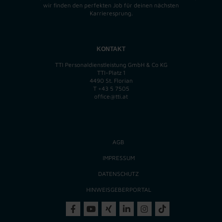
wir finden
den perfekten
Job für deinen nächsten
Karrieresprung.
KONTAKT
TTI Personaldienstleistung GmbH & Co KG
TTI-Platz 1
4490 St. Florian
T
+43 5 7505
office@tti.at
AGB
IMPRESSUM
DATENSCHUTZ
HINWEISGEBERPORTAL