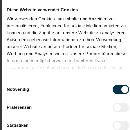
Diese Website verwendet Cookies
Du möchtest deine Leidenschaft für Kosmetik und
Wellness in einem exklusiven Umfeld einbringen?
Wir verwenden Cookies, um Inhalte und Anzeigen zu
Dann freuen wir uns darauf, dich kennenzulernen und
personalisieren, Funktionen für soziale Medien anbieten zu
auf deine aussagekräftige Bewerbung!
können und die Zugriffe auf unsere Website zu analysieren.
Außerdem geben wir Informationen zu Ihrer Verwendung
unserer Website an unsere Partner für soziale Medien,
Mit WhatsApp bewerben
Werbung und Analysen weiter. Unsere Partner führen diese
Informationen möglicherweise mit weiteren Daten
Jetzt bewerben
zusammen, die Sie ihnen bereitgestellt haben oder die sie
im Rahmen Ihrer Nutzung der Dienste gesammelt haben.
Einwilligungsauswahl
Notwendig
Details zu diesem Job anzeigen
Präferenzen
Lagermitarbeiter:in Teilzeit in
Sattledt (m/w/d)
Statistiken