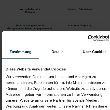
Wertschätzender
Sicherer Arbeitsplatz
Umgang
Unterstützung während
Attraktive Vergütung
des gesamten Bewerbungsprozesses
Teamorientierte Unternehmenskultur
Wertegeprägte Unternehmenskultur
Zustimmung
Details
Über Cookies
Starte ab Juni 2026 in einem spannenden
Produktionsumfeld, sammle wertvolle Erfahrung und
sichere dir die Möglichkeit auf eine dauerhafte
Diese Website verwendet Cookies
Anstellung in einem erfolgreichen Unternehmen.
Wir verwenden Cookies, um Inhalte und Anzeigen zu
personalisieren, Funktionen für soziale Medien anbieten zu
Mit WhatsApp bewerben
können und die Zugriffe auf unsere Website zu analysieren.
Außerdem geben wir Informationen zu Ihrer Verwendung
Jetzt bewerben
unserer Website an unsere Partner für soziale Medien,
Werbung und Analysen weiter. Unsere Partner führen diese