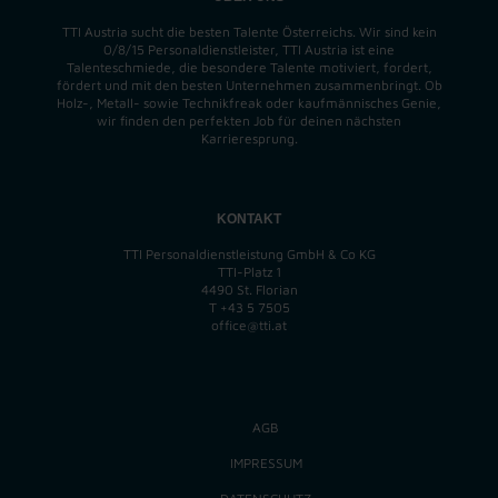
TTI Austria sucht die besten Talente Österreichs. Wir sind kein
0/8/15 Personaldienstleister, TTI Austria ist eine
Talenteschmiede, die besondere Talente motiviert, fordert,
fördert und mit den besten Unternehmen zusammenbringt. Ob
Holz-, Metall- sowie Technikfreak oder kaufmännisches Genie,
wir finden
den perfekten
Job für deinen nächsten
Karrieresprung.
KONTAKT
TTI Personaldienstleistung GmbH & Co KG
TTI-Platz 1
4490 St. Florian
T
+43 5 7505
office@tti.at
AGB
IMPRESSUM