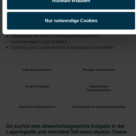
Auswahl erlauben
Transporte mit Staplern und Kränen durchführen
Ein- und Auslagerungstätigkeiten sowie Verwaltung von
Lagerplätzen übernehmen
Nur notwendige Cookies
Be- und Entladen von Waggons und LKWs inklusive
Ladungssicherung
Materialien im Werk in Zeltweg transportieren,
zwischenlagern und verladen
Ordnung und Sauberkeit am Arbeitsplatz sicherstellen
Gute Erreichbarkeit
Flexible Arbeitszeiten
Gratis Parkplatz
Unbefristetes
Dienstverhältnis
Herzlicher Betriebsrät:in
Teamorientierte Unternehmenskultur
Du suchst eine abwechslungsreiche Aufgabe in der
Lagerlogistik und möchtest Teil eines starken Teams