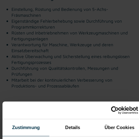
Einstellung, Rüstung und Bedienung von 5-Achs-
Fräsmaschinen
Eigenständige Fehlerbehebung sowie Durchführung von
Programmkorrekturen
Rüsten und Inbetriebnehmen von Werkzeugmaschinen und
Fertigungsanlagen
Verantwortung für Maschine, Werkzeuge und deren
Einsatzbereitschaft
Aktive Überwachung und Sicherstellung eines reibungslosen
Fertigungsprozesses
Durchführung von Qualitätskontrollen, Messungen und
Prüfungen
Mitarbeit bei der kontinuierlichen Verbesserung von
Produktions- und Prozessabläufen
Gute Erreichbarkeit
Gratis Parkplatz
Weiterbildung
Einschulung
Zustimmung
Details
Über Cookies