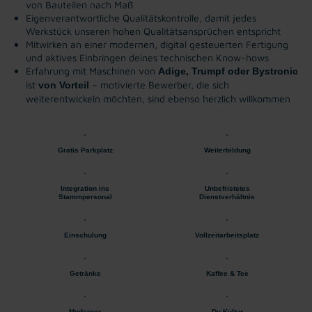
von Bauteilen nach Maß
Eigenverantwortliche Qualitätskontrolle, damit jedes
Werkstück unseren hohen Qualitätsansprüchen entspricht
Mitwirken an einer modernen, digital gesteuerten Fertigung
und aktives Einbringen deines technischen Know-hows
Erfahrung mit Maschinen von
Adige, Trumpf oder Bystronic
ist
– motivierte Bewerber, die sich
von Vorteil
weiterentwickeln möchten, sind ebenso herzlich willkommen
Gratis Parkplatz
Weiterbildung
Integration ins
Unbefristetes
Stammpersonal
Dienstverhältnis
Einschulung
Vollzeitarbeitsplatz
Getränke
Kaffee & Tee
Moderner
Du-Kultur