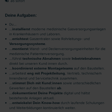
ab sofort
Deine Aufgaben:
Du...
...
moderne medizinische Gasversorgungsanlagen
installierst
in Krankenhäusern und Laboren.
...
Gaszentralen sowie Rohrleitungs- und
errichtest
.
Versorgungssysteme
...
Wand- und Deckenversorgungseinheiten für die
montierst
medizinische Patientenversorgung.
...führst
sowie
technische Abnahmen
Inbetriebnahmen
direkt bei unseren Kund:innen durch.
...
auf den Baustellen.
koordinierst externe Montageteams
...arbeitest
, Vertrieb, technischem
eng mit Projektleitung
Innendienst und Servicetechnik zusammen.
...
sowie unterschiedlichen
stimmst Dich mit Kund:innen
Gewerken auf den Baustellen
.
ab
...
digital und hältst
dokumentierst Deine Projekte
bestehende Anlagen aktuell.
...
durch laufende Schulungen
entwickelst Dein Know-how
und Weiterbildungen kontinuierlich weiter.