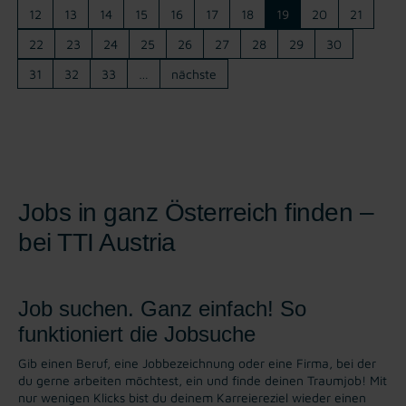
12
13
14
15
16
17
18
19
20
21
22
23
24
25
26
27
28
29
30
31
32
33
…
nächste
Jobs in ganz Österreich finden –
bei TTI Austria
Job suchen. Ganz einfach! So
funktioniert die Jobsuche
Gib einen Beruf, eine Jobbezeichnung oder eine Firma, bei der
du gerne arbeiten möchtest, ein und finde deinen Traumjob! Mit
nur wenigen Klicks bist du deinem Karreiereziel wieder einen