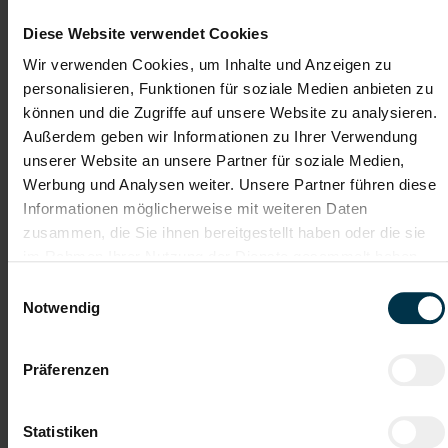
Vollzeitarbeitsplatz
Moderner
Arbeitsplatz
Diese Website verwendet Cookies
Wir verwenden Cookies, um Inhalte und Anzeigen zu
Unterstützung während
Teamorientierte Unternehmenskultur
personalisieren, Funktionen für soziale Medien anbieten zu
des gesamten Bewerbungsprozesses
können und die Zugriffe auf unsere Website zu analysieren.
Außerdem geben wir Informationen zu Ihrer Verwendung
Präzision, Technik und Teamwork sind genau dein
unserer Website an unsere Partner für soziale Medien,
Ding? Dann freuen wir uns darauf, dich
Werbung und Analysen weiter. Unsere Partner führen diese
kennenzulernen – bewirb dich jetzt und starte mit uns
Informationen möglicherweise mit weiteren Daten
durch!
zusammen, die Sie ihnen bereitgestellt haben oder die sie
im Rahmen Ihrer Nutzung der Dienste gesammelt haben.
Jetzt bewerben
Einwilligungsauswahl
Notwendig
Präferenzen
Details zu diesem Job anzeigen
Statistiken