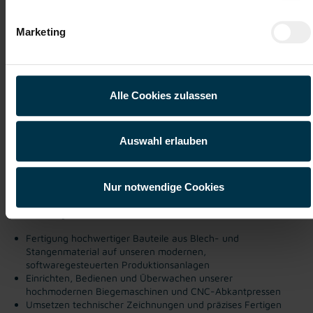
Metalltechniker:in Blechtechnik
Brunn am Gebirge Vollzeit (m/w/d)
Marketing
Brunn am Gebirge, Niederösterreich
ab EUR 2.948,85
Alle Cookies zulassen
Vollzeit
2-Schicht
Auswahl erlauben
Industrie / handwerkliches Gewerbe
ab sofort
Nur notwendige Cookies
Dein Daily Business:
Fertigung hochwertiger Bauteile aus Blech- und
Stangenmaterial auf unseren modernen,
softwaregesteuerten Produktionsanlagen
Einrichten, Bedienen und Überwachen unserer
hochmodernen Biegemaschinen und CNC-Abkantpressen
Umsetzen technischer Zeichnungen und präzises Fertigen