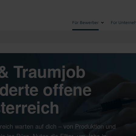
Für Bewerber
Für Unterne
& Traumjob
derte offene
terreich
reich warten auf dich – von Produktion und
s ins Büro. Nutze die Filter, um Jobs in