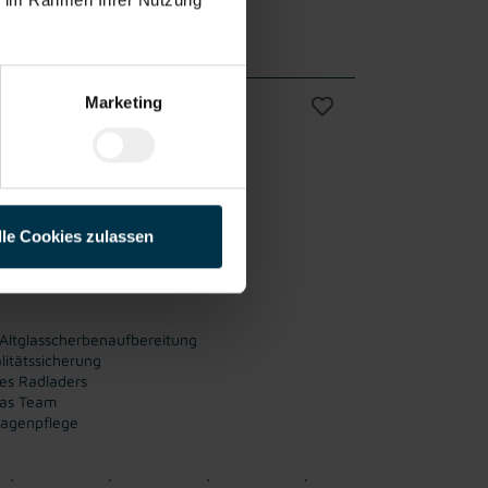
Marketing
Kremsmünster
Vollzeit
liches
ab sofort
lle Cookies zulassen
r Altglasscherbenaufbereitung
litätssicherung
des Radladers
das Team
lagenpflege