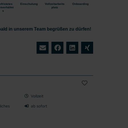
fristetes
Einschulung
Vollzeitarbeits
Onboarding
tverhältni
platz
s
 bald in unserem Team begrüßen zu dürfen!
Vollzeit
liches
ab sofort