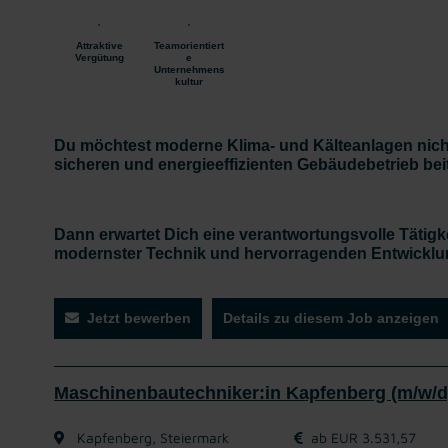
Attraktive
Teamorientiert
Vergütung
e
Unternehmens
kultur
Du möchtest moderne Klima- und Kälteanlagen nicht
sicheren und energieeffizienten Gebäudebetrieb be
Dann erwartet Dich eine verantwortungsvolle Tätigkei
modernster Technik und hervorragenden Entwicklun
Jetzt bewerben
Details zu diesem Job anzeigen
Maschinenbautechniker:in Kapfenberg (m/w/d
Kapfenberg, Steiermark
ab EUR 3.531,57