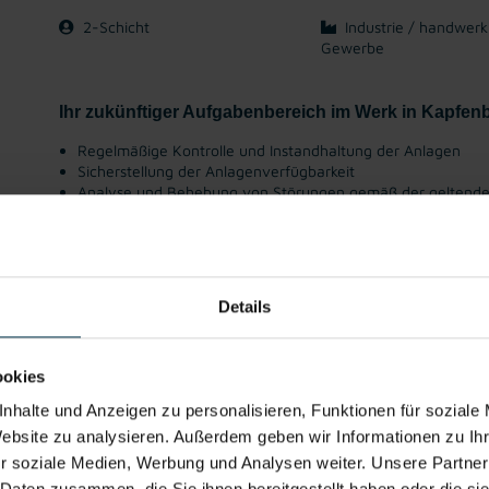
2-Schicht
Industrie / handwerk
Gewerbe
Ihr zukünftiger Aufgabenbereich im Werk in Kapfen
Regelmäßige Kontrolle und Instandhaltung der Anlagen
Sicherstellung der Anlagenverfügbarkeit
Analyse und Behebung von Störungen gemäß der geltenden
Mitarbeit an Optimierungs- und Erneuerungsprojekten
Gute
Gratis
Weiterbildung
Integration ins
Details
Erreichbarkeit
Parkplatz
Stammpersona
l
ookies
Wir freuen uns darauf, von Ihnen zu hören!
nhalte und Anzeigen zu personalisieren, Funktionen für soziale
Website zu analysieren. Außerdem geben wir Informationen zu I
Mit WhatsApp bewerben
Jetzt bewerben
r soziale Medien, Werbung und Analysen weiter. Unsere Partner
 Daten zusammen, die Sie ihnen bereitgestellt haben oder die s