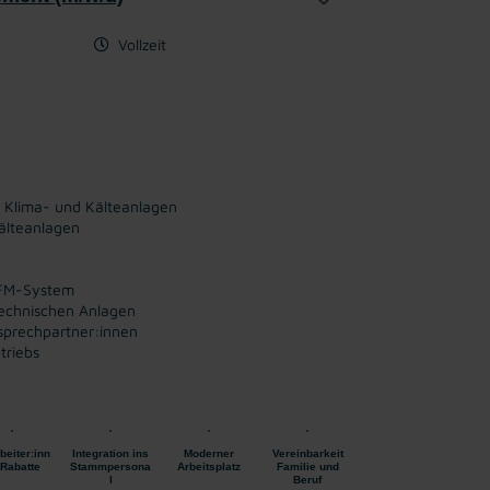
Vollzeit
n Klima- und Kälteanlagen
älteanlagen
AFM-System
technischen Anlagen
sprechpartner:innen
triebs
beiter:inn
Integration ins
Moderner
Vereinbarkeit
-Rabatte
Stammpersona
Arbeitsplatz
Familie und
l
Beruf