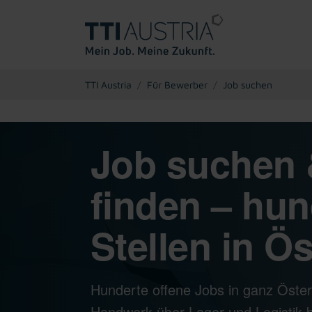
You are here:
TTI Austria
Für Bewerber
Job suchen
Job suchen 
finden – hun
Stellen in Ös
Hunderte offene Jobs in ganz Öster
Handwerk über Lager und Logistik bi