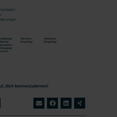
nsanlagen
b
imierungen
rstützung
Karriere-
Attraktive
ährend
Coaching
Vergütung
gesamten
rbungspr
zesses
uf, dich kennenzulernen!