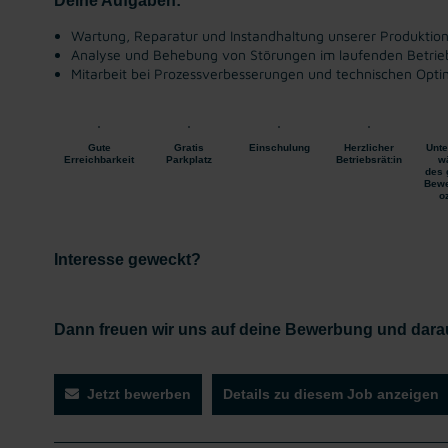
Deine Aufgaben:
Wartung, Reparatur und Instandhaltung unserer Produktio
Analyse und Behebung von Störungen im laufenden Betrie
Mitarbeit bei Prozessverbesserungen und technischen Opt
Gute
Gratis
Einschulung
Herzlicher
Unte
Erreichbarkeit
Parkplatz
Betriebsrät:in
w
des 
Bewe
o
Interesse geweckt?
Dann freuen wir uns auf deine Bewerbung und dara
Jetzt bewerben
Details zu diesem Job anzeigen