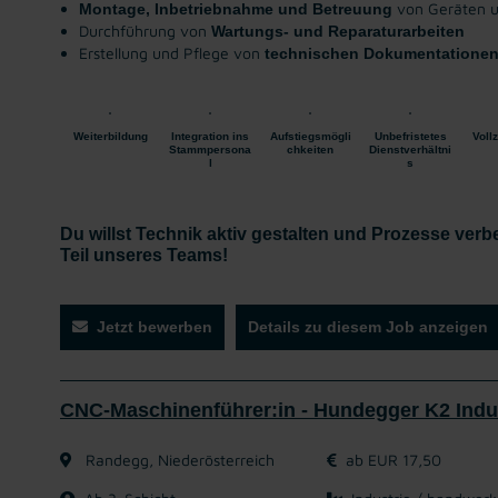
von Geräten 
Montage, Inbetriebnahme und Betreuung
Durchführung von
Wartungs- und Reparaturarbeiten
Erstellung und Pflege von
technischen Dokumentatione
Weiterbildung
Integration ins
Aufstiegsmögli
Unbefristetes
Vollz
Stammpersona
chkeiten
Dienstverhältni
l
s
Du willst Technik aktiv gestalten und Prozesse ver
Teil unseres Teams!
Jetzt bewerben
Details zu diesem Job anzeigen
CNC-Maschinenführer:in - Hundegger K2 Indu
Randegg, Niederösterreich
ab EUR 17,50