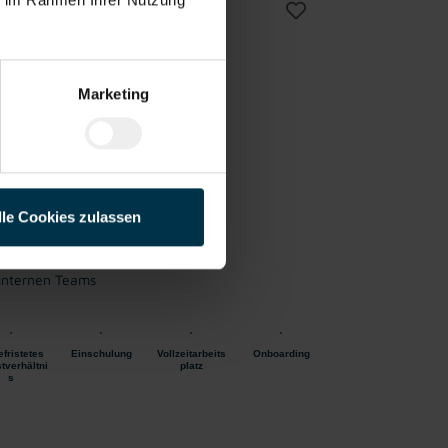
/w/d)
Vollzeit
liches
ab sofort
Marketing
n
lle Cookies zulassen
en
sion
internen Teams
fristetes
Einschulung
Vollzeitarbeits
Onboarding
tverhältni
platz
s