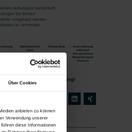
etrieb reibungslos weiterläuft
kzeugen bei Bedarf
 wieder eingebaut werden
lzeiten zu vermeiden
schulung
Vollzeitarbeits
Onboarding
Unterstützung
platz
während
des gesamten
Bewerbungspr
ozesses
ir freuen uns auf Ihre Bewerbung!
Über Cookies
 Medien anbieten zu können
hrer Verwendung unserer
 führen diese Informationen
ie im Rahmen Ihrer Nutzung