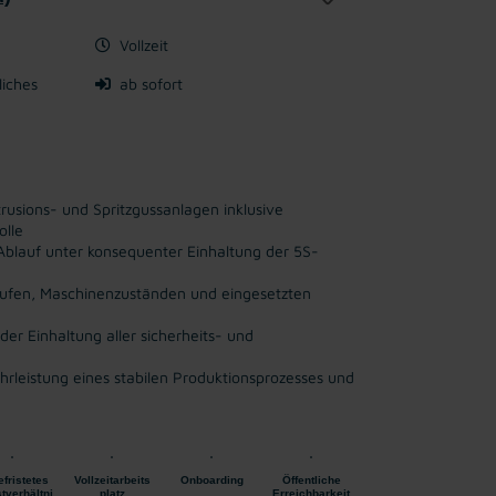
Vollzeit
liches
ab sofort
usions- und Spritzgussanlagen inklusive
olle
 Ablauf unter konsequenter Einhaltung der 5S-
äufen, Maschinenzuständen und eingesetzten
er Einhaltung aller sicherheits- und
hrleistung eines stabilen Produktionsprozesses und
fristetes
Vollzeitarbeits
Onboarding
Öffentliche
tverhältni
platz
Erreichbarkeit