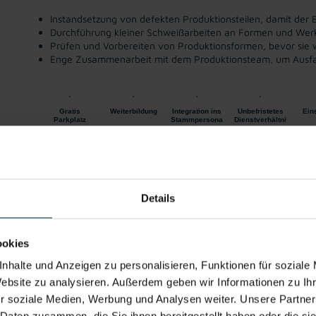
Instandsetzung von defekten Produktionsteilen, damit der B
Durchführung kleiner Schweißarbeiten an Formen und Wer
Prüfen und Vorbereiten von Produktionsformen, bevor sie
Enge Zusammenarbeit mit dem Produktionsteam, um Ausfal
Gratis
Weiterbildung
Integration ins
Unbefristetes
Ein
Parkplatz
Stammpersona
Dienstverhältni
l
s
Bei Fragen stehen wir Ihnen gerne zur Verfügung. W
Details
Mit WhatsApp bewerben
Jetzt bewerben
ookies
nhalte und Anzeigen zu personalisieren, Funktionen für soziale
Details zu diesem Job anzeigen
Website zu analysieren. Außerdem geben wir Informationen zu I
r soziale Medien, Werbung und Analysen weiter. Unsere Partner
 Daten zusammen, die Sie ihnen bereitgestellt haben oder die s