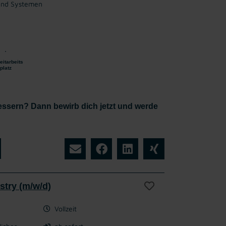
und Systemen
n
eitarbeits
platz
bessern? Dann bewirb dich jetzt und werde
stry (m/w/d)
Vollzeit