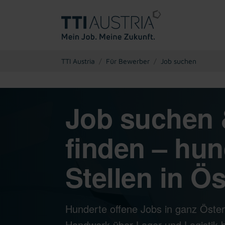
You are here:
TTI Austria
Für Bewerber
Job suchen
Job suchen 
finden – hun
Stellen in Ös
Hunderte offene Jobs in ganz Öster
Handwerk über Lager und Logistik bi