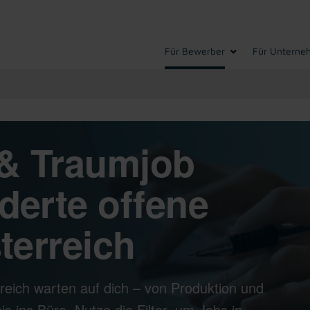
Für Bewerber
Für Unterne
& Traumjob
derte offene
terreich
reich warten auf dich – von Produktion und
s ins Büro. Nutze die Filter, um Jobs in