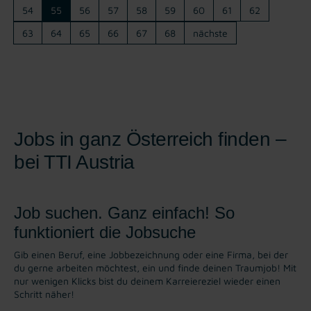
54
55
56
57
58
59
60
61
62
63
64
65
66
67
68
nächste
Jobs in ganz Österreich finden –
bei TTI Austria
Job suchen. Ganz einfach! So
funktioniert die Jobsuche
Gib einen Beruf, eine Jobbezeichnung oder eine Firma, bei der
du gerne arbeiten möchtest, ein und finde deinen Traumjob! Mit
nur wenigen Klicks bist du deinem Karreiereziel wieder einen
Schritt näher!