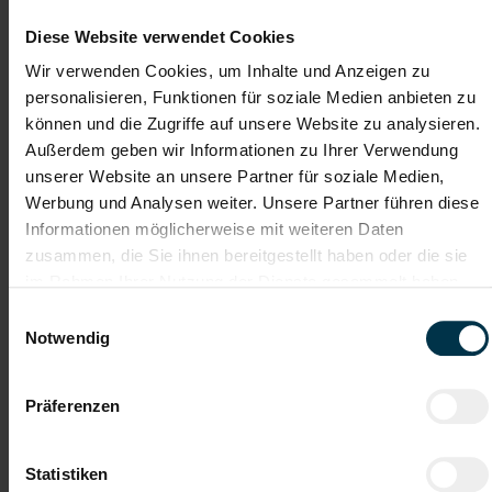
Diese Website verwendet Cookies
Wir verwenden Cookies, um Inhalte und Anzeigen zu
Für Fragen steht dir in der Niederlassung Graz, Frau
personalisieren, Funktionen für soziale Medien anbieten zu
Kriwetz Victoria unter +43 5 7505 8060 zur Verfügung.
können und die Zugriffe auf unsere Website zu analysieren.
Außerdem geben wir Informationen zu Ihrer Verwendung
Mit WhatsApp bewerben
unserer Website an unsere Partner für soziale Medien,
Werbung und Analysen weiter. Unsere Partner führen diese
Informationen möglicherweise mit weiteren Daten
Jetzt bewerben
zusammen, die Sie ihnen bereitgestellt haben oder die sie
im Rahmen Ihrer Nutzung der Dienste gesammelt haben.
Einwilligungsauswahl
Notwendig
Details zu diesem Job anzeigen
Präferenzen
MechatronikerIn in Kalsdorf
Bereich Halbteilefertigung Vollzeit
(m/w/d)
Statistiken