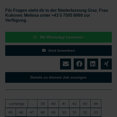
Für Fragen steht dir in der Niederlassung Graz, Frau
Kukovec Melissa unter +43 5 7505 8060 zur
Verfügung.
Mit WhatsApp bewerben
Jetzt bewerben
Details zu diesem Job anzeigen
vorherige
…
39
40
41
42
43
44
45
46
47
48
49
50
51
52
53