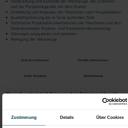
Vorbereitung und Kontrolle der Werkzeuge, des Zubehörs
und der Peripheriegeräte vor dem Rüsten
Einstellung und Anpassen der Maschinen nach Vorgabedaten
Qualitätssicherung der in Serie laufenden Teile
Technische Prozessdokumentationen der Maschinen und den
Serienprozessen
Prozess- und Parameterüberwachung
Störungen analysieren und beheben
Reinigung der Werkzeuge
Gute Erreichbarkeit
Flexible Arbeitszeiten
Gratis Parkplatz
Weiterbildung
Worauf wartest du? Zeig uns dein Talent und bewirb
dich jetzt - wir freuen uns auf dich!
Zustimmung
Details
Über Cookies