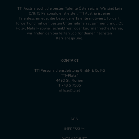
TTI Austria sucht die besten Talente Österreichs. Wir sind kein
0/8/15 Personaldienstleister, TTI Austria ist eine
Talenteschmiede, die besondere Talente motiviert, fordert,
fördert und mit den besten Unternehmen zusammenbringt. Ob
Holz-, Metall- sowie Technikfreak oder kaufmännisches Genie,
wir finden
den perfekten
Job für deinen nächsten
Karrieresprung.
KONTAKT
TTI Personaldienstleistung GmbH & Co KG
TTI-Platz 1
4490 St. Florian
T
+43 5 7505
office@tti.at
AGB
IMPRESSUM
DATENSCHUTZ