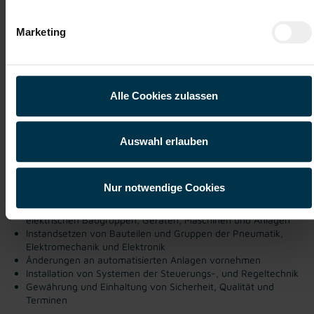
Kalsdorf, Steiermark
Marketing
ab EUR 3.478,51
Vollzeit
Ab 3-Schicht
Alle Cookies zulassen
Industrie / handwerkliches Gewerbe
ab sofort
Auswahl erlauben
Dir macht Spaß:
Nur notwendige Cookies
Fehler-, Mängel-, und Störungsbehebung an allen
elektrischen Baugruppen, Geräten, Maschinen und Anlagen
Instandsetzen von Bauteilen und Gruppen der Pneumatik,
Elektromechanik und Elektronik
Änderungen an automatisierten Anlagen vornehmen
Installation von Systemen der Steuerungs-, und Regeltechnik
Gewährung und Einhaltung von Sicherheit, Qualität und
Terminen