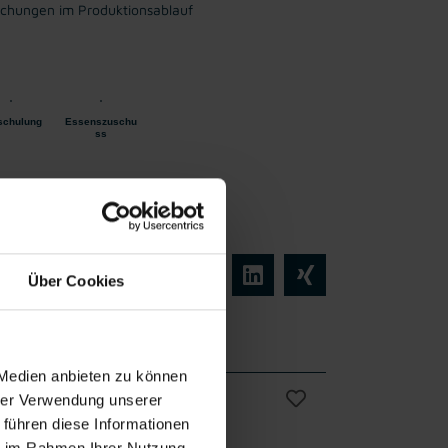
ichungen im Produktionsablauf
schulung
Essenszuschu
ss
ist abgeschlossen!
Über Cookies
 Medien anbieten zu können
hrer Verwendung unserer
 führen diese Informationen
Vollzeit
ie im Rahmen Ihrer Nutzung