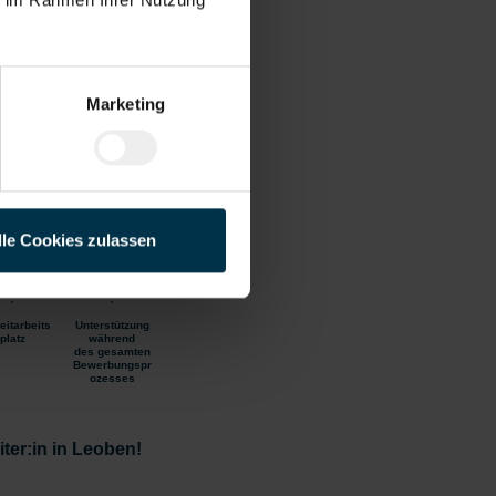
liches
ab sofort
Marketing
em
lle Cookies zulassen
eitarbeits
Unterstützung
platz
während
des gesamten
Bewerbungspr
ozesses
iter:in in Leoben!