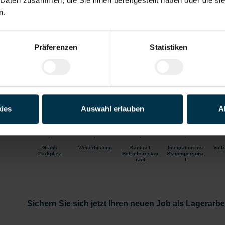
n.
2-Schicht
Industrie / handwerk
Gewerbe
Präferenzen
Statistiken
Ihr zukünftiger Aufgabenbereich in Leoben:
Warenannahme und Einlagerung, sowie Erfassung im Syst
Materialausgabe und Ausgabe von Chemikalien
Permanente Invenvur
Leergutverwaltung
ies
Auswahl erlauben
A
Be- und Entladung von LKW
Gratis
Weiterbildung
Kantine/
Integration ins
Vollz
Parkplatz
Betriebsrestau
Stammpersona
rant
l
Sichern Sie sich jetzt Ihren neuen Job als Lagerarbe