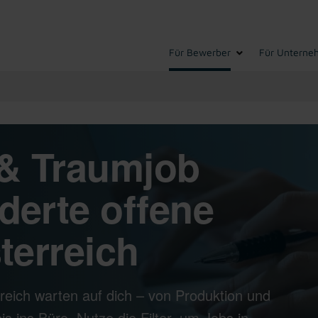
Für Bewerber
Für Unterne
& Traumjob
derte offene
terreich
reich warten auf dich – von Produktion und
s ins Büro. Nutze die Filter, um Jobs in