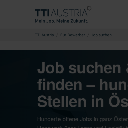
You are here:
TTI Austria
Für Bewerber
Job suchen
Job suchen 
finden – hun
Stellen in Ös
Hunderte offene Jobs in ganz Öster
Handwerk über Lager und Logistik bi